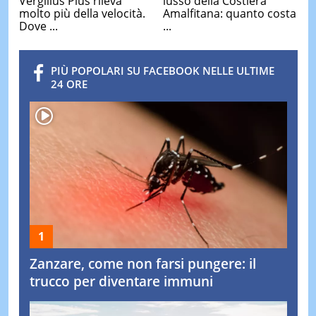
Vergilius Plus rileva
lusso della Costiera
molto più della velocità.
Amalfitana: quanto costa
Dove ...
...
PIÙ POPOLARI SU FACEBOOK NELLE ULTIME
24 ORE
Zanzare, come non farsi pungere: il
trucco per diventare immuni