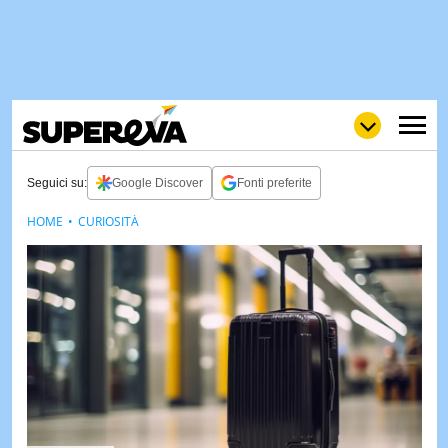
Seguici su:
Google Discover
Fonti preferite
HOME
CURIOSITÀ
NEWS
LOL
GULP
LOVE
STORIE
VIDEO
WOW
POP
CURIOS
CINEM
& TV
QUIZ