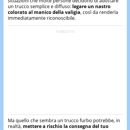
situazioni
che
molte
persone
decidono
di
adottare
un
trucco
semplice
e
diffuso:
legare
un
nastro
colorato
al
manico
della
valigia
,
così
da
renderla
immediatamente
riconoscibile.
Ma
quello
che
sembra
un
trucco
furbo
potrebbe,
in
realtà,
mettere
a
rischio
la
consegna
del
tuo