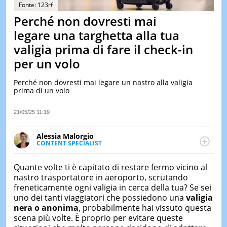
&
Fonte: 123rf
TEST
Perché non dovresti mai
MUSIC
legare una targhetta alla tua
&
valigia prima di fare il check-in
SPETT
per un volo
LE
NOTIZI
DI
Perché non dovresti mai legare un nastro alla valigia
OGGI
prima di un volo
LE
21/05/25 11:19
NOTIZI
DI
IERI
Alessia Malorgio
CONTENT SPECIALIST
CONTAT
Ha conseguito un Master in Marketing Management
e Google Digital Training su Marketing digitale. Si
Quante
volte
ti
è
capitato
di
restare
fermo
vicino
al
occupa della creazione di contenuti in ottica SEO e
nastro
trasportatore
in
aeroporto,
scrutando
dello sviluppo di strategie marketing attraverso
freneticamente
ogni
valigia
in
cerca
della
tua?
Se
sei
canali digitali.
uno
dei
tanti
viaggiatori
che
possiedono
una
valigia
nera
o
anonima
,
probabilmente
hai
vissuto
questa
scena
più
volte.
È
proprio
per
evitare
queste