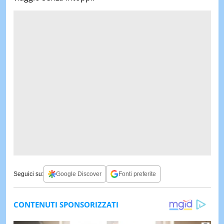
Seguici su:
Google Discover
Fonti preferite