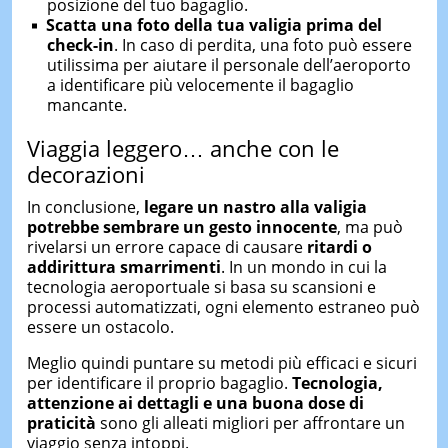
posizione
del
tuo
bagaglio.
Scatta
una
foto
della
tua
valigia
prima
del
check-
in
.
In
caso
di
perdita,
una
foto
può
essere
utilissima
per
aiutare
il
personale
dell’aeroporto
a
identificare
più
velocemente
il
bagaglio
mancante.
Viaggia
leggero…
anche
con
le
decorazioni
In
conclusione,
legare
un
nastro
alla
valigia
potrebbe
sembrare
un
gesto
innocente
,
ma
può
rivelarsi
un
errore
capace
di
causare
ritardi
o
addirittura
smarrimenti
.
In
un
mondo
in
cui
la
tecnologia
aeroportuale
si
basa
su
scansioni
e
processi
automatizzati,
ogni
elemento
estraneo
può
essere
un
ostacolo.
Meglio
quindi
puntare
su
metodi
più
efficaci
e
sicuri
per
identificare
il
proprio
bagaglio.
Tecnologia,
attenzione
ai
dettagli
e
una
buona
dose
di
praticità
sono
gli
alleati
migliori
per
affrontare
un
viaggio
senza
intoppi.