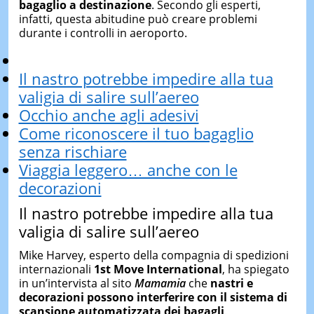
bagaglio
a
destinazione
.
Secondo
gli
esperti,
infatti,
questa
abitudine
può
creare
problemi
durante
i
controlli
in
aeroporto.
Il nastro potrebbe impedire alla tua
valigia di salire sull’aereo
Occhio anche agli adesivi
Come riconoscere il tuo bagaglio
senza rischiare
Viaggia leggero… anche con le
decorazioni
Il
nastro
potrebbe
impedire
alla
tua
valigia
di
salire
sull’aereo
Mike
Harvey,
esperto
della
compagnia
di
spedizioni
internazionali
1st
Move
International
,
ha
spiegato
in
un’intervista
al
sito
Mamamia
che
nastri
e
decorazioni
possono
interferire
con
il
sistema
di
scansione
automatizzata
dei
bagagli
.