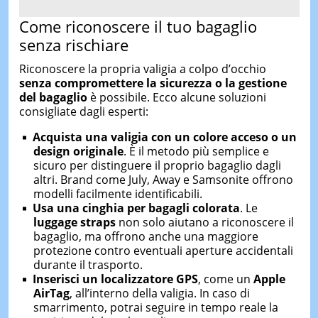
Come
riconoscere
il
tuo
bagaglio
senza
rischiare
Riconoscere
la
propria
valigia
a
colpo
d’occhio
senza
compromettere
la
sicurezza
o
la
gestione
del
bagaglio
è
possibile.
Ecco
alcune
soluzioni
consigliate
dagli
esperti:
Acquista
una
valigia
con
un
colore
acceso
o
un
design
originale
.
È
il
metodo
più
semplice
e
sicuro
per
distinguere
il
proprio
bagaglio
dagli
altri.
Brand
come
July,
Away
e
Samsonite
offrono
modelli
facilmente
identificabili.
Usa
una
cinghia
per
bagagli
colorata
.
Le
luggage
straps
non
solo
aiutano
a
riconoscere
il
bagaglio,
ma
offrono
anche
una
maggiore
protezione
contro
eventuali
aperture
accidentali
durante
il
trasporto.
Inserisci
un
localizzatore
GPS
,
come
un
Apple
AirTag
,
all’interno
della
valigia.
In
caso
di
smarrimento,
potrai
seguire
in
tempo
reale
la