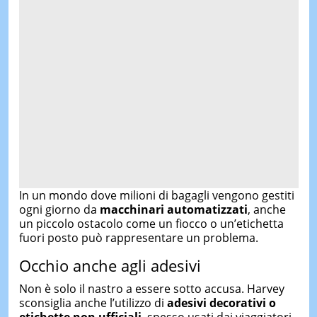
In
un
mondo
dove
milioni
di
bagagli
vengono
gestiti
ogni
giorno
da
macchinari
automatizzati
,
anche
un
piccolo
ostacolo
come
un
fiocco
o
un’etichetta
fuori
posto
può
rappresentare
un
problema.
Occhio
anche
agli
adesivi
Non
è
solo
il
nastro
a
essere
sotto
accusa.
Harvey
sconsiglia
anche
l’utilizzo
di
adesivi
decorativi
o