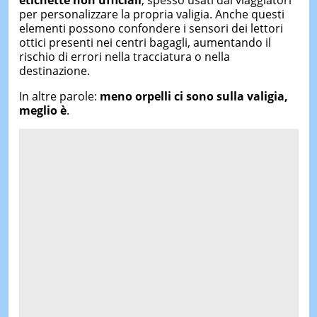
etichette
non
ufficiali
,
spesso
usati
dai
viaggiatori
per
personalizzare
la
propria
valigia.
Anche
questi
elementi
possono
confondere
i
sensori
dei
lettori
ottici
presenti
nei
centri
bagagli,
aumentando
il
rischio
di
errori
nella
tracciatura
o
nella
destinazione.
In
altre
parole:
meno
orpelli
ci
sono
sulla
valigia,
meglio
è
.