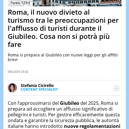
&
Fonte: 123rf
TEST
Roma, il nuovo divieto al
MUSIC
turismo tra le preoccupazioni per
&
l'afflusso di turisti durante il
SPETT
Giubileo. Cosa non si potrà più
LE
NOTIZI
fare
DI
OGGI
Roma si prepara al Giubileo con nuove leggi per gli affitti
brevi
LE
NOTIZI
DI
06/12/24 15:01
IERI
Stefania Cicirello
CONTAT
CONTENT SPECIALIST
Content writer, video editor e fotografa, ha
conseguito un Master in Digital & Social Media
Con l’approssimarsi del
Giubileo
del 2025, Roma si
Marketing. Scrive articoli in ottica SEO e realizza
prepara ad accogliere un afflusso significativo di
contenuti per social media, con focus su Costume &
pellegrini e turisti. Per gestire efficacemente questa
Società, Moda e Bellezza.
ondata e garantire la sicurezza pubblica, le autorità
italiane hanno introdotto
nuove regolamentazioni