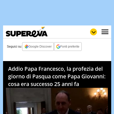
Seguici su:
Google Discover
Fonti preferite
NEWS
LOL
GULP
LOVE
Addio Papa Francesco, la profezia del
STORIE
giorno di Pasqua come Papa Giovanni:
VIDEO
cosa era successo 25 anni fa
WOW
POP
CURIOS
CINEM
& TV
QUIZ