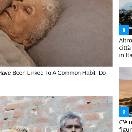
Altr
citt
in It
C'è 
figur