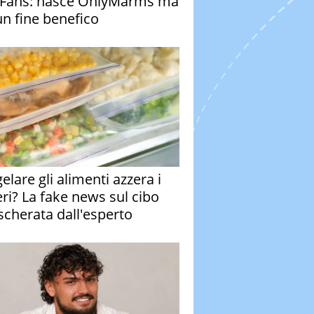
Fans: nasce OnlyMarms ma
un fine benefico
elare gli alimenti azzera i
eri? La fake news sul cibo
cherata dall'esperto