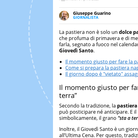
Giuseppe Guarino
GIORNALISTA
Ph(D) in Diritto Comparato e pro
particolare sulla Storia conte
La pastiera non è solo un
dolce
p
numerose testate ed è president
che profuma di primavera e di mem
farla, segnato a fuoco nel calendar
Giovedì Santo
.
Il momento giusto per fare la pa
Come si prepara la pastiera na
Il giorno dopo è "vietato" assag
Il momento giusto per far
terra”
Secondo la tradizione, la
pastier
può posticipare né anticipare. E il 
simbolicamente, il grano
“sta a te
Inoltre, il Giovedì Santo è un gio
all’Ultima Cena. Per questo, tradi