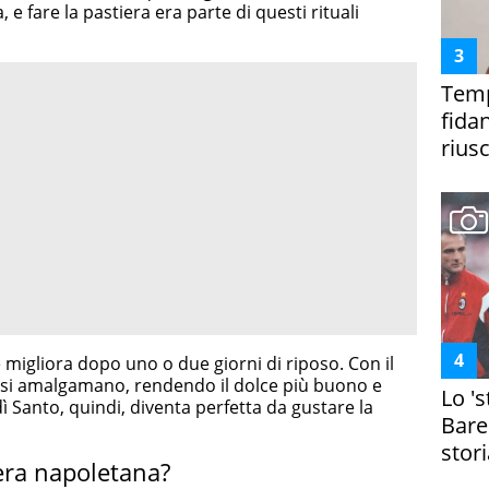
 e fare la pastiera era parte di questi rituali
Temp
fida
riusc
he migliora dopo uno o due giorni di riposo. Con il
ti si amalgamano, rendendo il dolce più buono e
Lo '
 Santo, quindi, diventa perfetta da gustare la
Bare
stori
era napoletana?