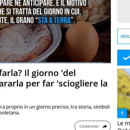
SEGU
Loaded
:
95.83%
arla? Il giorno 'del
creen
rarla per far 'sciogliere la
ra proprio in un giorno preciso, tra storia, simboli
apoletana.
Le m
CONDIVIDI