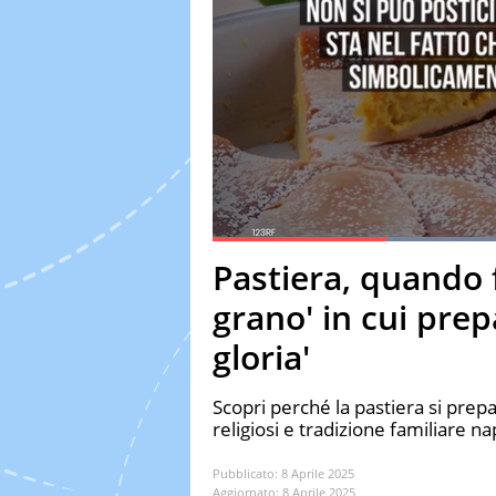
Current Time
0:19
Duration
1:12
Pastiera, quando f
Pause
Unmute
Fulls
grano' in cui prepa
gloria'
Scopri perché la pastiera si prepa
religiosi e tradizione familiare n
Pubblicato:
8 Aprile 2025
Aggiornato:
8 Aprile 2025