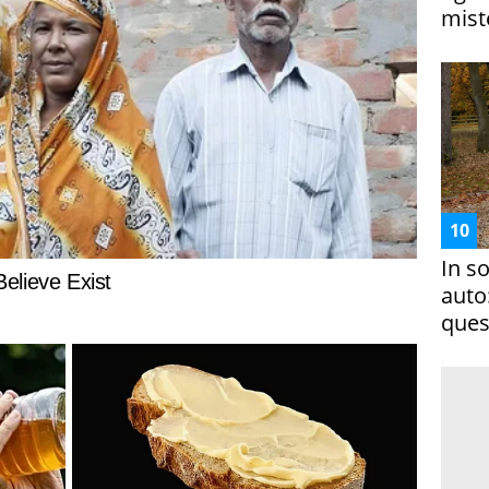
miste
In s
auto
ques