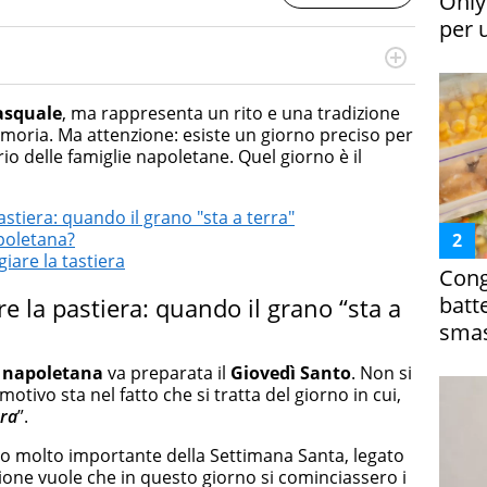
Only
per 
cessi di integrazione e attivo nel campo della ricerca, in
mporanea di America Latina e Spagna. Collabora con
asquale
, ma rappresenta un rito e una tradizione
e dell'Associazione Culturale "La Biblioteca del Sannio".
oria. Ma attenzione: esiste un giorno preciso per
io delle famiglie napoletane. Quel giorno è il
stiera: quando il grano "sta a terra"
poletana?
giare la tastiera
Cong
batt
e la pastiera: quando il grano “sta a
smas
a napoletana
va preparata il
Giovedì Santo
. Non si
motivo sta nel fatto che si tratta del giorno in cui,
rra
”.
rno molto importante della Settimana Santa, legato
zione vuole che in questo giorno si cominciassero i