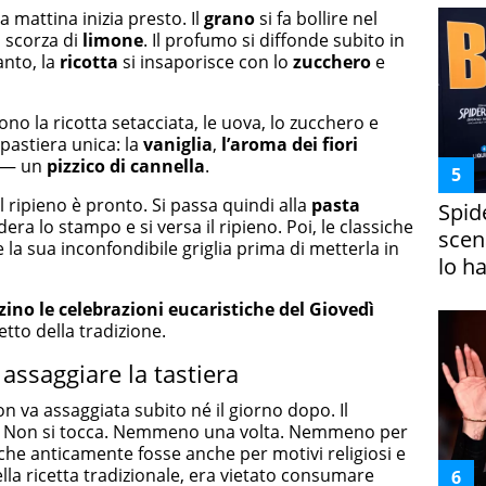
a mattina inizia presto. Il
grano
si fa bollire nel
 scorza di
limone
. Il profumo si diffonde subito in
anto, la
ricotta
si insaporisce con lo
zucchero
e
no la ricotta setacciata, le uova, lo zucchero e
pastiera unica: la
vaniglia
,
l’aroma dei fiori
e — un
pizzico di cannella
.
 Il ripieno è pronto. Si passa quindi alla
pasta
Spid
dera lo stampo e si versa il ripieno. Poi, le classiche
scena
 la sua inconfondibile griglia prima di metterla in
lo h
zino le celebrazioni eucaristiche del Giovedì
etto della tradizione.
 assaggiare la tastiera
on va assaggiata subito né il giorno dopo. Il
bù. Non si tocca. Nemmeno una volta. Nemmeno per
e che anticamente fosse anche per motivi religiosi e
ella ricetta tradizionale, era vietato consumare