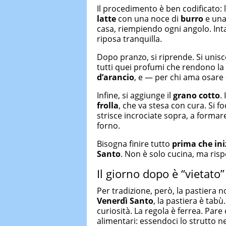
Il procedimento è ben codificato: l
latte
con una noce di
burro
e una
casa, riempiendo ogni angolo. Int
riposa tranquilla.
Dopo pranzo, si riprende. Si unisco
tutti quei profumi che rendono la 
d’arancio
, e — per chi ama osar
Infine, si aggiunge il
grano
cotto
.
frolla
, che va stesa con cura. Si fo
strisce incrociate sopra, a formare
forno.
Bisogna finire tutto
prima che ini
Santo
. Non è solo cucina, ma risp
Il giorno dopo è “vietato”
Per tradizione, però, la pastiera n
Venerdì Santo
, la pastiera è ta
curiosità. La regola è ferrea. Par
alimentari: essendoci lo strutto n