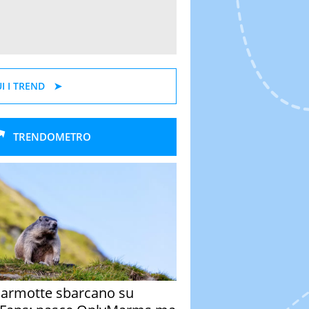
I I TREND
TRENDOMETRO
armotte sbarcano su