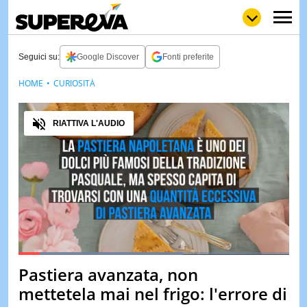
Seguici su:
Google Discover
Fonti preferite
HOME
CURIOSITÀ
NEWS
LOL
GULP
LOVE
Audio
STORIE
RIATTIVA L'AUDIO
VIDEO
WOW
POP
CURIOS
CINEM
& TV
QUIZ
&
TEST
Loaded
:
60.97%
Pastiera avanzata, non
Pause
Unmute
MUSIC
mettetela mai nel frigo: l'errore di
&
SPETT