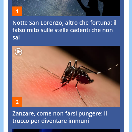
Notte San Lorenzo, altro che fortuna: il
falso mito sulle stelle cadenti che non
sai
Zanzare, come non farsi pungere: il
trucco per diventare immuni