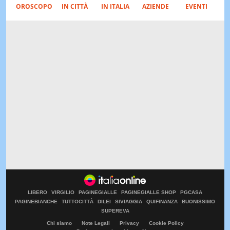
OROSCOPO
IN CITTÀ
IN ITALIA
AZIENDE
EVENTI
LIBERO
VIRGILIO
PAGINEGIALLE
PAGINEGIALLE SHOP
PGCASA
PAGINEBIANCHE
TUTTOCITTÀ
DILEI
SIVIAGGIA
QUIFINANZA
BUONISSIMO
SUPEREVA
Chi siamo
Note Legali
Privacy
Cookie Policy