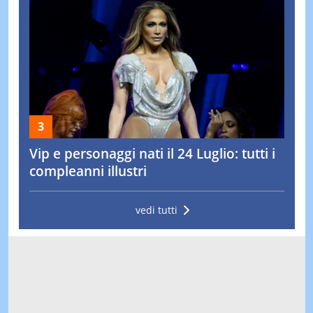
Vip e personaggi nati il 24 Luglio: tutti i
compleanni illustri
vedi tutti