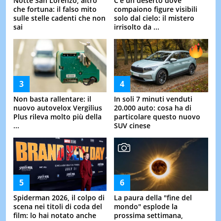
Notte San Lorenzo, altro
C'è un deserto dove
che fortuna: il falso mito
compaiono figure visibili
sulle stelle cadenti che non
solo dal cielo: il mistero
sai
irrisolto da ...
Non basta rallentare: il
In soli 7 minuti venduti
nuovo autovelox Vergilius
20.000 auto: cosa ha di
Plus rileva molto più della
particolare questo nuovo
...
SUV cinese
Spiderman 2026, il colpo di
La paura della "fine del
scena nei titoli di coda del
mondo" esplode la
film: lo hai notato anche
prossima settimana,