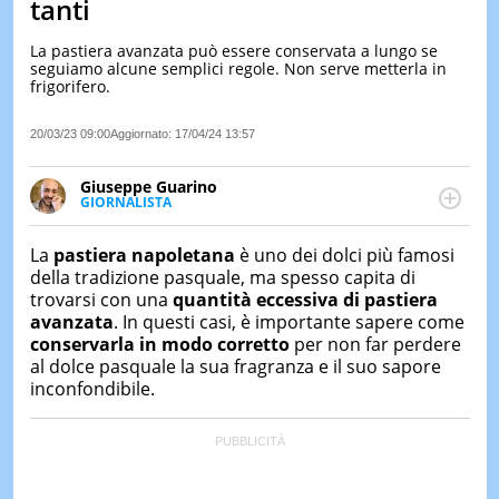
tanti
LE
NOTIZI
La pastiera avanzata può essere conservata a lungo se
DI
seguiamo alcune semplici regole. Non serve metterla in
OGGI
frigorifero.
LE
20/03/23 09:00
Aggiornato:
17/04/24 13:57
NOTIZI
DI
IERI
Giuseppe Guarino
GIORNALISTA
CONTAT
Ph(D) in Diritto Comparato e processi di
integrazione e attivo nel campo della ricerca, in
La
pastiera napoletana
è uno dei dolci più famosi
particolare sulla Storia contemporanea di America
della tradizione pasquale, ma spesso capita di
Latina e Spagna. Collabora con numerose testate ed
trovarsi con una
quantità eccessiva di pastiera
è presidente dell'Associazione Culturale "La
avanzata
. In questi casi, è importante sapere come
Biblioteca del Sannio".
conservarla in modo corretto
per non far perdere
al dolce pasquale la sua fragranza e il suo sapore
inconfondibile.