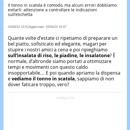
Il tonno in scatola è comodo, ma alcuni errori dobbiamo
LE
evitarli: attenzione a controllare le indicazioni
NOTIZI
sull’etichetta
DI
OGGI
03/08/22 10:51
Aggiornato:
10/04/24 15:07
LE
NOTIZI
Quante volte d’estate ci ripetiamo di preparare un
DI
bel piatto, sofisticato ed elegante, magari per
IERI
stupire i nostri amici a cena e poi ripieghiamo
sull’insalata di riso, le piadine, le insalatone
? È
CONTAT
normale, d’altronde siamo portati a ottimizzare
tempi e movimenti con questo caldo
insopportabile… E poi quando apriamo la dispensa
e
vediamo il tonno in scatola
, sappiamo di non
dover faticare troppo, vero?