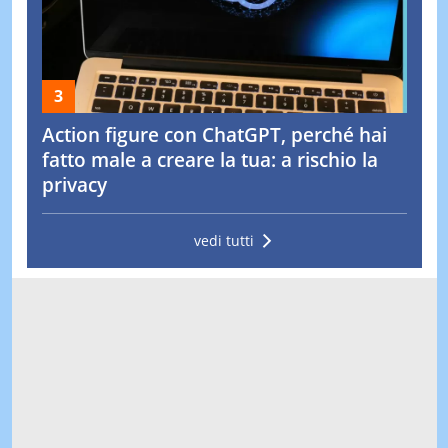
Action figure con ChatGPT, perché hai
fatto male a creare la tua: a rischio la
privacy
vedi tutti