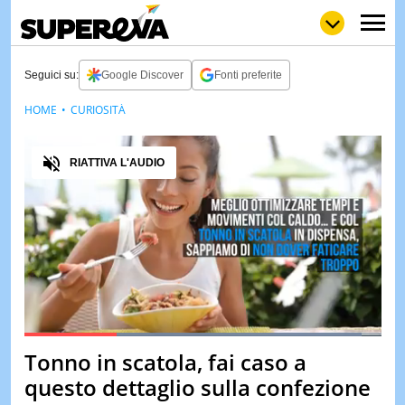
Seguici su:
Google Discover
Fonti preferite
HOME
CURIOSITÀ
NEWS
LOL
GULP
LOVE
Audio
STORIE
RIATTIVA L'AUDIO
VIDEO
WOW
POP
CURIOS
CINEM
& TV
QUIZ
&
TEST
Loaded
:
94.45%
Tonno in scatola, fai caso a
Pause
Unmute
MUSIC
questo dettaglio sulla confezione
&
SPETT