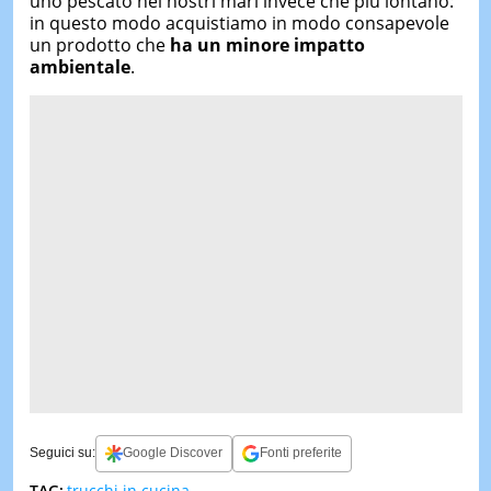
uno pescato nei nostri mari invece che più lontano:
in questo modo acquistiamo in modo consapevole
un prodotto che
ha un minore impatto
ambientale
.
Seguici su:
Google Discover
Fonti preferite
TAG:
trucchi in cucina