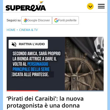
Seguici su:
Google Discover
Fonti preferite
HOME
CINEMA & TV
NEWS
LOL
GULP
LOVE
Audio
STORIE
RIATTIVA L'AUDIO
VIDEO
WOW
POP
CURIOS
CINEM
& TV
QUIZ
&
TEST
Loaded
:
100.00%
‘Pirati dei Caraibi’: la nuova
Pause
Unmute
MUSIC
protagonista è una donna
&
SPETT