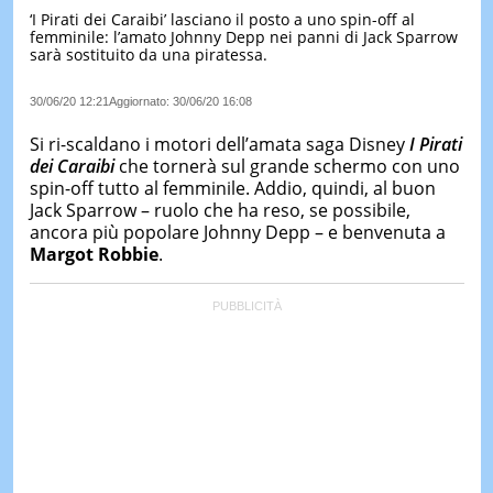
‘I Pirati dei Caraibi’ lasciano il posto a uno spin-off al
LE
femminile: l’amato Johnny Depp nei panni di Jack Sparrow
NOTIZI
sarà sostituito da una piratessa.
DI
OGGI
30/06/20 12:21
Aggiornato:
30/06/20 16:08
LE
NOTIZI
Si ri-scaldano i motori dell’amata saga Disney
I Pirati
DI
dei Caraibi
che tornerà sul grande schermo con uno
IERI
spin-off tutto al femminile. Addio, quindi, al buon
Jack Sparrow – ruolo che ha reso, se possibile,
CONTAT
ancora più popolare Johnny Depp – e benvenuta a
Margot Robbie
.