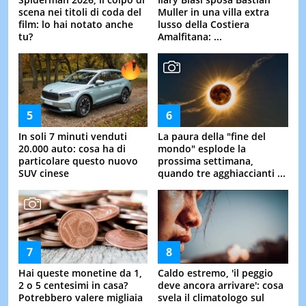
scena nei titoli di coda del
Muller in una villa extra
film: lo hai notato anche
lusso della Costiera
tu?
Amalfitana: ...
In soli 7 minuti venduti
La paura della "fine del
20.000 auto: cosa ha di
mondo" esplode la
particolare questo nuovo
prossima settimana,
SUV cinese
quando tre agghiaccianti ...
Hai queste monetine da 1,
Caldo estremo, 'il peggio
2 o 5 centesimi in casa?
deve ancora arrivare': cosa
Potrebbero valere migliaia
svela il climatologo sul