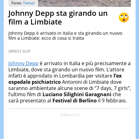
&
Fonte:
Twitter
TEST
Johnny Depp sta girando un
MUSIC
film a Limbiate
&
SPETT
Johnny Depp è arrivato in Italia e sta girando un nuovo
film a Limbiate: ecco di cosa si tratta
LE
NOTIZI
DI
20/01/17 11:07
OGGI
Johnny Depp
è arrivato in Italia e più precisamente a
LE
Limbiate, dove sta girando un nuovo film. L’attore
NOTIZI
infatti è approdato in Lombardia per visitare
l’ex
DI
IERI
ospedale psichiatrico
Antonini di Limbiate dove
saranno ambientate alcune scene di “7 days, 7 girls”,
CONTAT
l’ultimo film di
Luciano Silighini Garagnani
che
sarà presentato al
Festival di Berlino
il 9 febbraio.