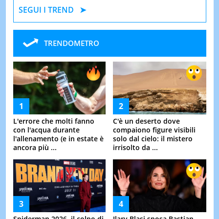
SEGUI I TREND
TRENDOMETRO
L'errore che molti fanno
C'è un deserto dove
con l'acqua durante
compaiono figure visibili
l'allenamento (e in estate è
solo dal cielo: il mistero
ancora più ...
irrisolto da ...
Spiderman 2026, il colpo di
Ilary Blasi sposa Bastian