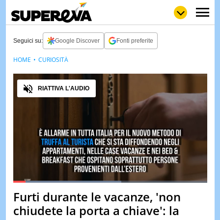
Seguici su:
Google Discover
Fonti preferite
HOME
CURIOSITÀ
NEWS
LOL
GULP
LOVE
Audio
STORIE
RIATTIVA L'AUDIO
VIDEO
WOW
POP
CURIOS
CINEM
& TV
QUIZ
&
TEST
Loaded
:
55.86%
Furti durante le vacanze, 'non
Pause
Unmute
MUSIC
chiudete la porta a chiave': la
&
SPETT