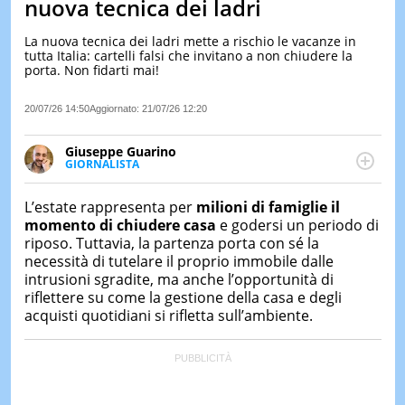
nuova tecnica dei ladri
LE
NOTIZI
La nuova tecnica dei ladri mette a rischio le vacanze in
DI
tutta Italia: cartelli falsi che invitano a non chiudere la
OGGI
porta. Non fidarti mai!
LE
20/07/26 14:50
Aggiornato:
21/07/26 12:20
NOTIZI
DI
IERI
Giuseppe Guarino
GIORNALISTA
CONTAT
Ph(D) in Diritto Comparato e processi di
integrazione e attivo nel campo della ricerca, in
L’estate rappresenta per
milioni di famiglie il
particolare sulla Storia contemporanea di America
momento di chiudere casa
e godersi un periodo di
Latina e Spagna. Collabora con numerose testate ed
riposo. Tuttavia, la partenza porta con sé la
è presidente dell'Associazione Culturale "La
necessità di tutelare il proprio immobile dalle
Biblioteca del Sannio".
intrusioni sgradite, ma anche l’opportunità di
riflettere su come la gestione della casa e degli
acquisti quotidiani si rifletta sull’ambiente.