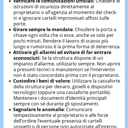
Verificare le comunicazioni ufficiali
: Chiedere le
istruzioni di sicurezza direttamente al
proprietario o all’agenzia al momento del check-
in e ignorare cartelli improvvisati affissi sulle
porte.
Girare sempre le mandate
: Chiudere la porta a
chiave ogni volta che si esce, anche se solo per
pochi minuti. Rendere il lavoro di scasso più
lungo e rumoroso è la prima forma di deterrenza.
Attivare gli allarmi ed evitare di far entrare
sconosciuti
: Se la struttura dispone di un
impianto d’allarme, utilizzarlo sempre. Non aprire
a presunti tecnici o manutentori se l’intervento
non è stato concordato prima con il proprietario.
Custodire i beni di valore
: Utilizzare la cassaforte
della struttura per denaro, gioielli e dispositivi
tecnologici (oppure una cassaforte portatile).
Mantenere i documenti d’identità principali
sempre con sé durante gli spostamenti.
Segnalare le anomalie
: Comunicare
tempestivamente al proprietario e alle forze
dell’ordine l’eventuale presenza di cartelli
sospetti o di persone non autorizzate all’interno