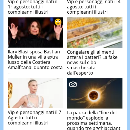
Vip e personaggi nati il
Vip e personaggi nati il 4
1° agosto: tutti i
agosto: tutti i
compleanni illustri
compleanni illustri
Ilary Blasi sposa Bastian
Congelare gli alimenti
Muller in una villa extra
azzera i batteri? La fake
lusso della Costiera
news sul cibo
Amalfitana: quanto costa
smascherata
...
dall'esperto
Vip e personaggi nati il 7
La paura della "fine del
Agosto: tutti i
mondo" esplode la
compleanni illustri
prossima settimana,
quando tre agghiaccianti