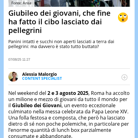
&
Fonte: Ansa
TEST
Giubileo dei giovani, che fine
MUSIC
ha fatto il cibo lasciato dai
&
pellegrini
SPETT
LE
Panini intatti e succhi non aperti lasciati a terra dai
NOTIZI
pellegrini: ma davvero è stato tutto buttato?
DI
OGGI
07/08/25 11:27
LE
NOTIZI
Alessia Malorgio
DI
CONTENT SPECIALIST
IERI
Ha conseguito un Master in Marketing Management
e Google Digital Training su Marketing digitale. Si
CONTAT
Nel weekend del
2 e 3 agosto 2025
, Roma ha accolto
occupa della creazione di contenuti in ottica SEO e
un milione e mezzo di giovani da tutto il mondo per
dello sviluppo di strategie marketing attraverso
il
Giubileo dei Giovani
, un evento eccezionale
canali digitali.
culminato nella messa celebrata da Papa Leone XIV.
Una folla festosa e composta, che però ha lasciato
dietro di sé non poche polemiche, in particolare per
l’enorme quantità di lunch box parzialmente
consumate e abbandonate.