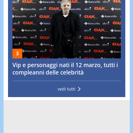
Vip e personaggi nati il 12 marzo, tutti i
compleanni delle celebrità
vedi tutti