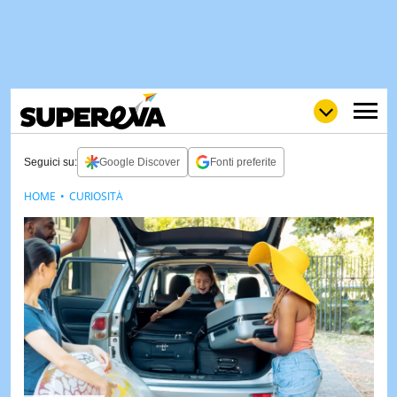
Seguici su:
Google Discover
Fonti preferite
HOME
CURIOSITÀ
NEWS
LOL
GULP
LOVE
STORIE
VIDEO
WOW
POP
CURIOS
CINEM
& TV
QUIZ