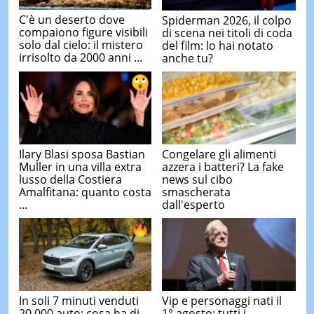
C'è un deserto dove
Spiderman 2026, il colpo
compaiono figure visibili
di scena nei titoli di coda
solo dal cielo: il mistero
del film: lo hai notato
irrisolto da 2000 anni ...
anche tu?
Ilary Blasi sposa Bastian
Congelare gli alimenti
Muller in una villa extra
azzera i batteri? La fake
lusso della Costiera
news sul cibo
Amalfitana: quanto costa
smascherata
...
dall'esperto
In soli 7 minuti venduti
Vip e personaggi nati il
20.000 auto: cosa ha di
1° agosto: tutti i