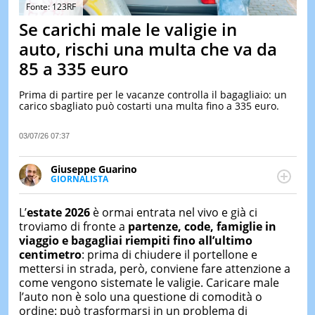
&
Fonte: 123RF
TEST
Se carichi male le valigie in
MUSIC
auto, rischi una multa che va da
&
85 a 335 euro
SPETT
LE
Prima di partire per le vacanze controlla il bagagliaio: un
NOTIZI
carico sbagliato può costarti una multa fino a 335 euro.
DI
OGGI
03/07/26 07:37
LE
NOTIZI
Giuseppe Guarino
DI
GIORNALISTA
IERI
Ph(D) in Diritto Comparato e processi di
integrazione e attivo nel campo della ricerca, in
CONTAT
L’
e
state 2026
è ormai entrata nel vivo e già ci
particolare sulla Storia contemporanea di America
troviamo di fronte a
partenze, code, famiglie in
Latina e Spagna. Collabora con numerose testate ed
viaggio e bagagliai riempiti fino all’ultimo
è presidente dell'Associazione Culturale "La
centimetro
: prima di chiudere il portellone e
Biblioteca del Sannio".
mettersi in strada, però, conviene fare attenzione a
come vengono sistemate le valigie. Caricare male
l’auto non è solo una questione di comodità o
ordine: può trasformarsi in un problema di