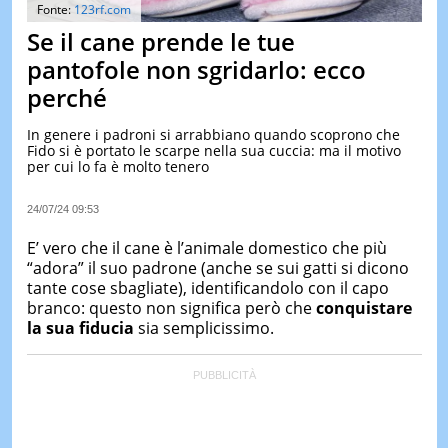
&
Fonte:
123rf.com
TEST
Se il cane prende le tue
MUSIC
pantofole non sgridarlo: ecco
&
perché
SPETT
LE
In genere i padroni si arrabbiano quando scoprono che
NOTIZI
Fido si è portato le scarpe nella sua cuccia: ma il motivo
DI
per cui lo fa è molto tenero
OGGI
LE
24/07/24 09:53
NOTIZI
DI
E’ vero che il cane è l’animale domestico che più
IERI
“adora” il suo padrone (anche se sui gatti si dicono
tante cose sbagliate), identificandolo con il capo
CONTAT
branco: questo non significa però che
conquistare
la sua fiducia
sia semplicissimo.