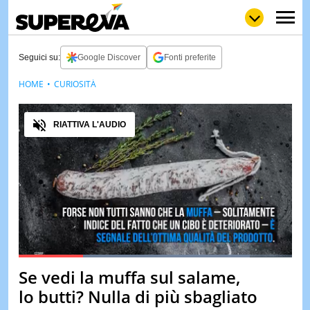
Seguici su:
Google Discover
Fonti preferite
HOME
CURIOSITÀ
NEWS
LOL
GULP
LOVE
Audio
STORIE
RIATTIVA L'AUDIO
VIDEO
WOW
POP
CURIOS
CINEM
& TV
QUIZ
&
TEST
Loaded
:
84.62%
Se vedi la muffa sul salame,
Pause
Unmute
MUSIC
lo butti? Nulla di più sbagliato
&
SPETT