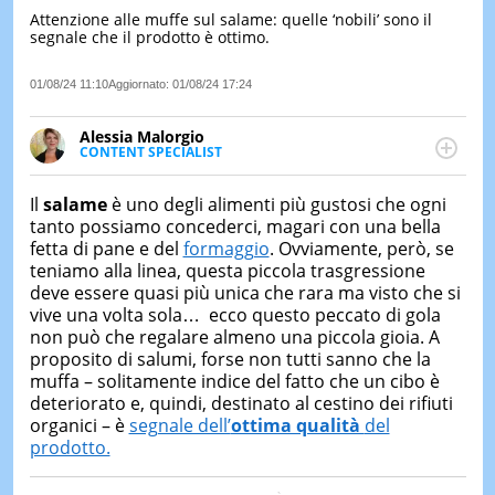
Attenzione alle muffe sul salame: quelle ‘nobili’ sono il
LE
segnale che il prodotto è ottimo.
NOTIZI
DI
OGGI
01/08/24 11:10
Aggiornato:
01/08/24 17:24
LE
Alessia Malorgio
NOTIZI
CONTENT SPECIALIST
DI
Ha conseguito un Master in Marketing Management
IERI
e Google Digital Training su Marketing digitale. Si
Il
salame
è uno degli alimenti più gustosi che ogni
occupa della creazione di contenuti in ottica SEO e
CONTAT
tanto possiamo concederci, magari con una bella
dello sviluppo di strategie marketing attraverso
fetta di pane e del
formaggio
. Ovviamente, però, se
canali digitali.
teniamo alla linea, questa piccola trasgressione
deve essere quasi più unica che rara ma visto che si
vive una volta sola… ecco questo peccato di gola
non può che regalare almeno una piccola gioia. A
proposito di salumi, forse non tutti sanno che la
muffa – solitamente indice del fatto che un cibo è
deteriorato e, quindi, destinato al cestino dei rifiuti
organici – è
segnale dell’
ottima qualità
del
prodotto.