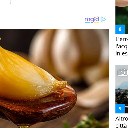
L'er
l'ac
in es
Altr
citt