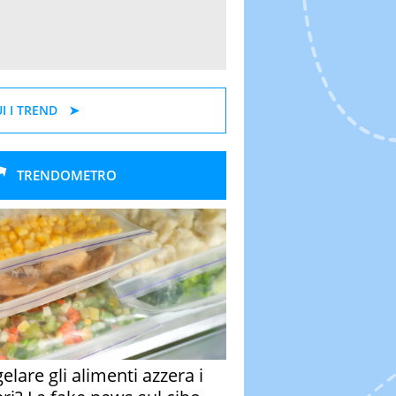
I I TREND
TRENDOMETRO
elare gli alimenti azzera i