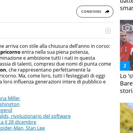
batt
smas
CONDIVIDI
cessi di integrazione e attivo nel campo della ricerca, in
mporanea di America Latina e Spagna. Collabora con
e arriva con stile alla chiusura dell’anno in corso:
e dell'Associazione Culturale "La Biblioteca del Sannio".
pricorno
entra nella sua piena potenza,
nazione e ambizione tutti i nati in questa
assia di talenti, compresi due nomi di punta come
ton
, che rappresentano perfettamente la
Lo '
pricorno. Ma, come loro, tutti i festeggiati di oggi
a loro influenza generazioni intere di pubblico e
Bare
stori
nna Miller
shington
Legend
ds, rivoluzionario del software
ta il 28 dicembre
Spider-Man, Stan Lee