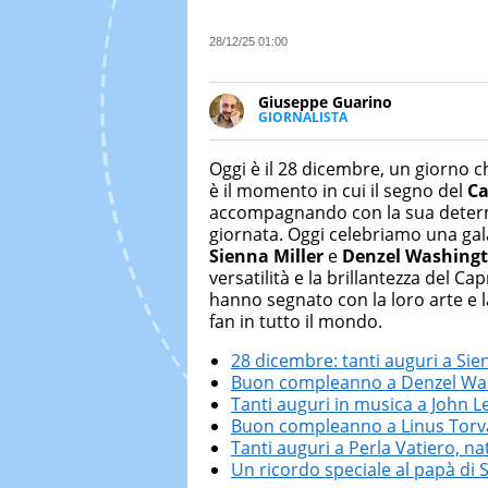
28/12/25 01:00
Giuseppe Guarino
GIORNALISTA
Ph(D) in Diritto Comparato e pro
particolare sulla Storia conte
Oggi è il 28 dicembre, un giorno ch
numerose testate ed è president
è il momento in cui il segno del
Ca
accompagnando con la sua determi
giornata. Oggi celebriamo una gal
Sienna Miller
e
Denzel Washing
versatilità e la brillantezza del Ca
hanno segnato con la loro arte e l
fan in tutto il mondo.
28 dicembre: tanti auguri a Sie
Buon compleanno a Denzel Wa
Tanti auguri in musica a John 
Buon compleanno a Linus Torval
Tanti auguri a Perla Vatiero, na
Un ricordo speciale al papà di 