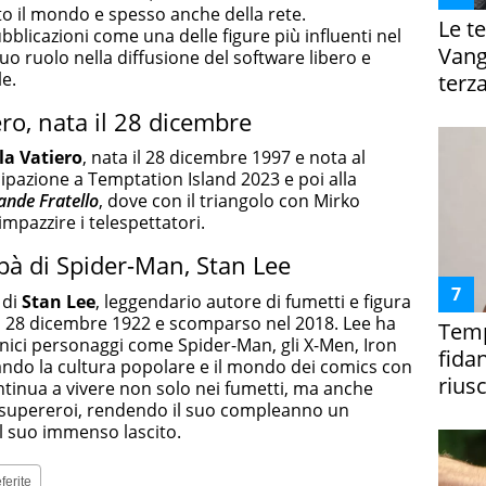
to il mondo e spesso anche della rete.
Le te
bblicazioni come una delle figure più influenti nel
Vanga
uo ruolo nella diffusione del software libero e
e.
terza
ero, nata il 28 dicembre
la Vatiero
, nata il 28 dicembre 1997 e nota al
cipazione a Temptation Island 2023 e poi alla
ande Fratello
, dove con il triangolo con Mirko
impazzire i telespettatori.
apà di Spider-Man, Stan Lee
 di
Stan Lee
, leggendario autore di fumetti e figura
il 28 dicembre 1922 e scomparso nel 2018. Lee ha
Temp
onici personaggi come Spider-Man, gli X-Men, Iron
fida
nando la cultura popolare e il mondo dei comics con
riusc
ontinua a vivere non solo nei fumetti, ma anche
i supereroi, rendendo il suo compleanno un
l suo immenso lascito.
ferite