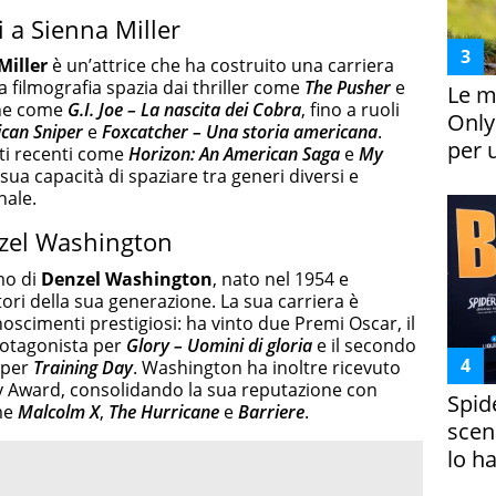
 a Sienna Miller
Miller
è un’attrice che ha costruito una carriera
a filmografia spazia dai thriller come
The Pusher
e
Le m
ione come
G.I. Joe – La nascita dei Cobra
, fino a ruoli
Only
can Sniper
e
Foxcatcher – Una storia americana
.
per 
tti recenti come
Horizon: An American Saga
e
My
sua capacità di spaziare tra generi diversi e
nale.
zel Washington
mo di
Denzel Washington
, nato nel 1954 e
ori della sua generazione. La sua carriera è
onoscimenti prestigiosi: ha vinto due Premi Oscar, il
rotagonista per
Glory – Uomini di gloria
e il secondo
 per
Training Day
. Washington ha inoltre ricevuto
 Award, consolidando la sua reputazione con
Spid
ome
Malcolm X
,
The Hurricane
e
Barriere
.
scena
lo h