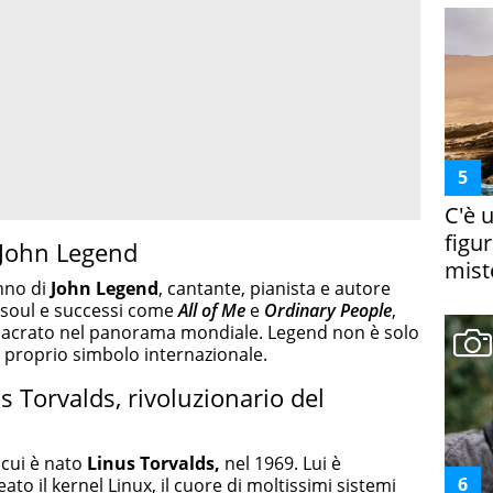
C'è 
figur
 John Legend
miste
nno di
John Legend
, cantante, pianista e autore
 soul e successi come
All of Me
e
Ordinary People
,
sacrato nel panorama mondiale. Legend non è solo
 proprio simbolo internazionale.
Torvalds, rivoluzionario del
 cui è nato
Linus Torvalds,
nel 1969. Lui è
ato il kernel Linux, il cuore di moltissimi sistemi