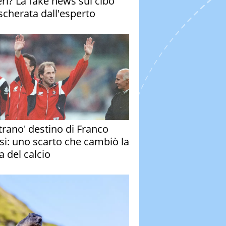
eri? La fake news sul cibo
cherata dall'esperto
strano' destino di Franco
si: uno scarto che cambiò la
a del calcio