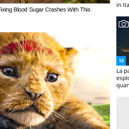
in It
La p
espl
quan