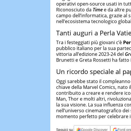
operativi open-source usati in tut
Riconosciuto da
Time
e da altre pu
campo dell’informatica, grazie al s
nell’ecosistema tecnologico global
Tanti auguri a Perla Vati
Tra i festeggiati più giovani c’è
Per
pubblico italiano per la sua parte
vittoria all’edizione 2023-24 del
Gr
Brunetti e Greta Rossetti ha fatto 
Un ricordo speciale al p
Oggi sarebbe stato il compleanno
chiave della Marvel Comics, nato 
contribuito a creare e rendere ic
Man, Thor e molti altri, rivoluzio
la sua visione. La sua influenza c
nell’universo cinematografico de
momento perfetto per celebrare i
Seguici su:
Google Discover
Fonti pre