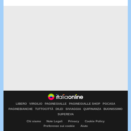
LIBERO
VIRGILIO
PAGINEGIALLE
PAGINEGIALLE SHOP
PGCASA
PAGINEBIANCHE
TUTTOCITTÀ
DILEI
SIVIAGGIA
QUIFINANZA
BUONISSIMO
SUPEREVA
Chi siamo
Note Legali
Privacy
Cookie Policy
Preferenze sui cookie
Aiuto