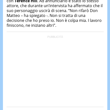
con
Terence Hill
. Ad annunciarlo è stato lo stesso
&
attore, che durante un’intervista ha affermato che il
TEST
suo personaggio uscirà di scena. “Non rifarò Don
MUSIC
Matteo – ha spiegato -. Non si tratta di una
&
decisione che ho preso io. Non è colpa mia. I lavoro
SPETT
finiscono, ne iniziano altri”.
LE
NOTIZI
DI
OGGI
LE
NOTIZI
DI
IERI
CONTAT