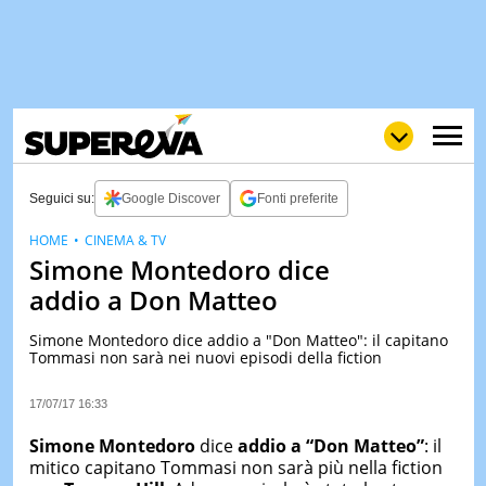
Seguici su:
Google Discover
Fonti preferite
HOME
CINEMA & TV
Simone Montedoro dice
NEWS
LOL
GULP
LOVE
addio a Don Matteo
STORIE
Simone Montedoro dice addio a "Don Matteo": il capitano
VIDEO
Tommasi non sarà nei nuovi episodi della fiction
WOW
POP
CURIOS
17/07/17 16:33
CINEM
& TV
Simone Montedoro
dice
addio a “Don Matteo”
: il
mitico capitano Tommasi non sarà più nella fiction
QUIZ