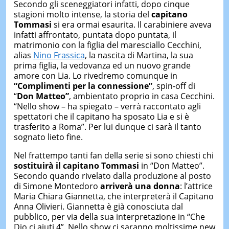
Secondo gli sceneggiatori infatti, dopo cinque
stagioni molto intense, la storia del
capitano
Tommasi
si era ormai esaurita. Il carabiniere aveva
infatti affrontato, puntata dopo puntata, il
matrimonio con la figlia del maresciallo Cecchini,
alias
Nino Frassica
, la nascita di Martina, la sua
prima figlia, la vedovanza ed un nuovo grande
amore con Lia. Lo rivedremo comunque in
“Complimenti per la connessione”
, spin-off di
“
Don Matteo”
, ambientato proprio in casa Cecchini.
“Nello show – ha spiegato – verrà raccontato agli
spettatori che il capitano ha sposato Lia e si è
trasferito a Roma”. Per lui dunque ci sarà il tanto
sognato lieto fine.
Nel frattempo tanti fan della serie si sono chiesti chi
sostituirà il capitano Tommasi
in “Don Matteo”.
Secondo quando rivelato dalla produzione al posto
di Simone Montedoro
arriverà una donna
: l’attrice
Maria Chiara Giannetta, che interpreterà il Capitano
Anna Olivieri. Giannetta è già conosciuta dal
pubblico, per via della sua interpretazione in “Che
Dio ci aiuti 4”. Nello show ci saranno moltissime new