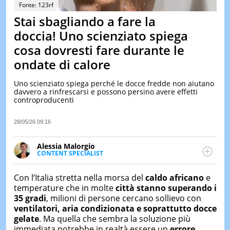
&
Fonte: 123rf
TEST
Stai sbagliando a fare la
MUSIC
doccia! Uno scienziato spiega
&
cosa dovresti fare durante le
SPETT
ondate di calore
LE
NOTIZI
DI
Uno scienziato spiega perché le docce fredde non aiutano
OGGI
davvero a rinfrescarsi e possono persino avere effetti
controproducenti
LE
NOTIZI
28/05/26 09:16
DI
IERI
Alessia Malorgio
CONTAT
CONTENT SPECIALIST
Ha conseguito un Master in Marketing Management
e Google Digital Training su Marketing digitale. Si
Con l’Italia stretta nella morsa del
caldo africano
e
occupa della creazione di contenuti in ottica SEO e
temperature che in molte
città stanno superando i
dello sviluppo di strategie marketing attraverso
35 gradi
, milioni di persone cercano sollievo con
canali digitali.
ventilatori, aria condizionata e soprattutto docce
gelate
. Ma quella che sembra la soluzione più
immediata potrebbe in realtà essere un
errore.