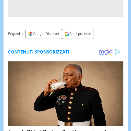
Seguici su:
Google Discover
Fonti preferite