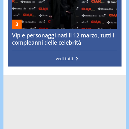
Vip e personaggi nati il 12 marzo, tutti i
compleanni delle celebrità
vedi tutti