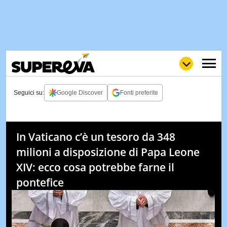
Seguici su:
Google Discover
Fonti preferite
NEWS
LOL
GULP
LOVE
In Vaticano c’è un tesoro da 348
STORIE
milioni a disposizione di Papa Leone
VIDEO
XIV: ecco cosa potrebbe farne il
WOW
POP
CURIOS
pontefice
CINEM
& TV
QUIZ