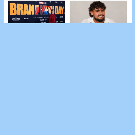
Spiderman 2026, il colpo di
Temptation Island, questo
scena nei titoli di coda del
fidanzato della nuova
film: lo hai notato anche
edizione è riuscito a
tu?
guadagnare ...
L'errore che molti fanno
Non basta rallentare: il
con l'acqua durante
nuovo autovelox Vergilius
l'allenamento (e in estate è
Plus rileva molto più della
ancora più ...
...