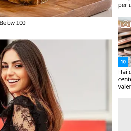
per 
Hai 
cent
vale