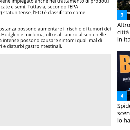
a, viene impiegato anche nel trattamento di prodotti
cate e semi. Tuttavia, secondo l’EPA
 statunitense, l’EtO è classificato come
Altr
ostanza possono aumentare il rischio di tumori dei
citt
-Hodgkin e mieloma, oltre al cancro al seno nelle
in It
a intense possono causare sintomi quali mal di
 e disturbi gastrointestinali.
Spid
scena
lo h