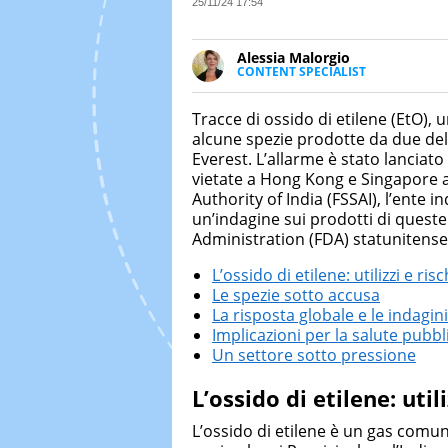
25/11/24 17:54
Alessia Malorgio
CONTENT SPECIALIST
Ha conseguito un Master in Ma
Marketing digitale. Si occupa de
Tracce di ossido di etilene (EtO),
di strategie marketing attraverso
alcune spezie prodotte da due del
Everest. L’allarme è stato lanciat
vietate a Hong Kong e Singapore al
Authority of India (FSSAI), l’ente 
un’indagine sui prodotti di quest
Administration (FDA) statunitens
L’ossido di etilene: utilizzi e risc
Le spezie sotto accusa
La risposta globale e le indagin
Implicazioni per la salute pubbl
Un settore sotto pressione
L’ossido di etilene: utili
L’ossido di etilene è un gas comu