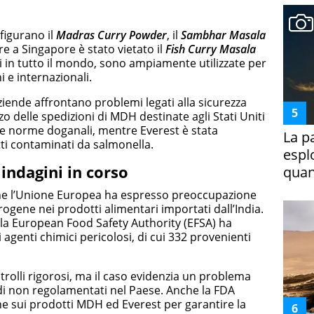
 figurano il
Madras Curry Powder
, il
Sambhar Masala
 a Singapore è stato vietato il
Fish Curry Masala
i in tutto il mondo, sono ampiamente utilizzate per
i e internazionali.
iende affrontano problemi legati alla sicurezza
o delle spedizioni di MDH destinate agli Stati Uniti
lle norme doganali, mentre Everest è stata
La p
tti contaminati da salmonella.
espl
 indagini in corso
quan
nche l’Unione Europea ha espresso preoccupazione
ogene nei prodotti alimentari importati dall’India.
 la European Food Safety Authority (EFSA) ha
agenti chimici pericolosi, di cui 332 provenienti
rolli rigorosi, ma il caso evidenzia un problema
idi non regolamentati nel Paese. Anche la FDA
ne sui prodotti MDH ed Everest per garantire la