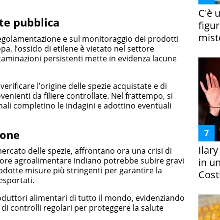
C'è 
ute pubblica
figur
miste
a regolamentazione e sul monitoraggio dei prodotti
opa, l’ossido di etilene è vietato nel settore
taminazioni persistenti mette in evidenza lacune
 verificare l’origine delle spezie acquistate e di
ovenienti da filiere controllate. Nel frattempo, si
nali completino le indagini e adottino eventuali
ione
Ilar
rcato delle spezie, affrontano ora una crisi di
ttore agroalimentare indiano potrebbe subire gravi
in un
otte misure più stringenti per garantire la
Costi
esportati.
duttori alimentari di tutto il mondo, evidenziando
 di controlli regolari per proteggere la salute