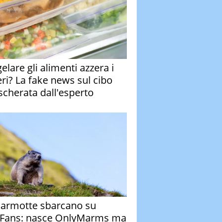
elare gli alimenti azzera i
eri? La fake news sul cibo
cherata dall'esperto
armotte sbarcano su
Fans: nasce OnlyMarms ma