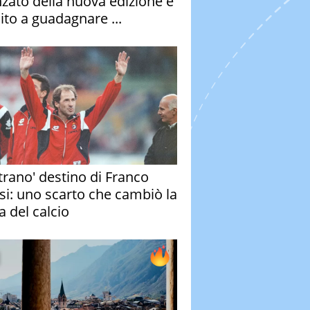
nzato della nuova edizione è
ito a guadagnare ...
strano' destino di Franco
si: uno scarto che cambiò la
a del calcio