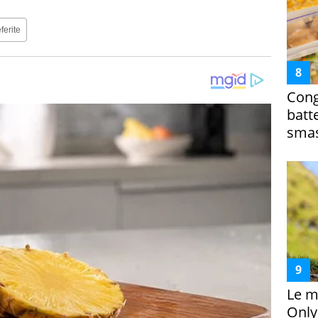
ferite
Cong
batt
smas
Le m
Only