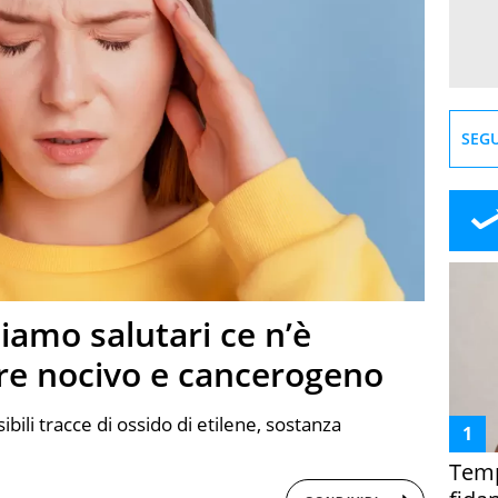
SEGU
niamo salutari ce n’è
re nocivo e cancerogeno
bili tracce di ossido di etilene, sostanza
Temp