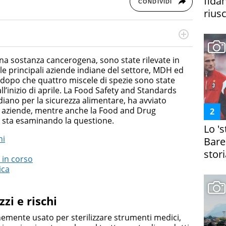
fida
CONDIVIDI
riusc
rketing Management e Google Digital Training su
lla creazione di contenuti in ottica SEO e dello sviluppo
 una sostanza cancerogena, sono state rilevate in
 canali digitali.
le principali aziende indiane del settore, MDH ed
o dopo che quattro miscele di spezie sono state
l’inizio di aprile. La Food Safety and Standards
indiano per la sicurezza alimentare, ha avviato
e aziende, mentre anche la Food and Drug
e sta esaminando la questione.
Lo '
hi
Bare
stori
i in corso
ica
zzi e rischi
nemente usato per sterilizzare strumenti medici,