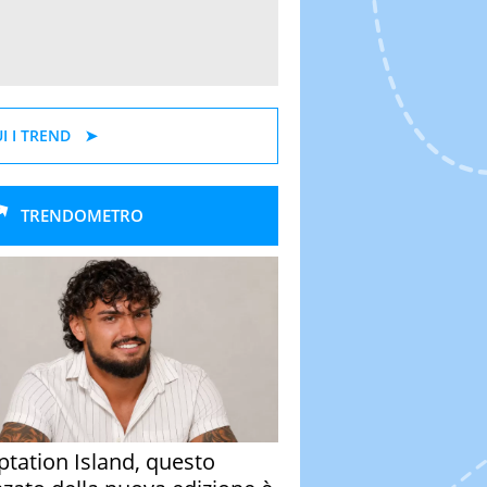
I I TREND
TRENDOMETRO
tation Island, questo