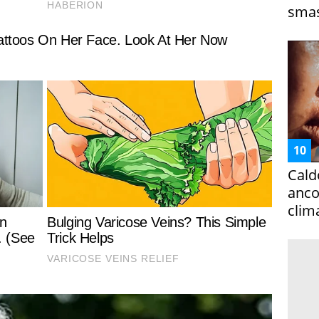
smas
Cald
ancor
clim