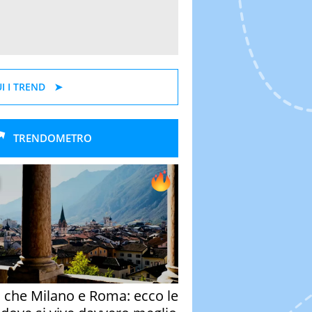
I I TREND
TRENDOMETRO
o che Milano e Roma: ecco le