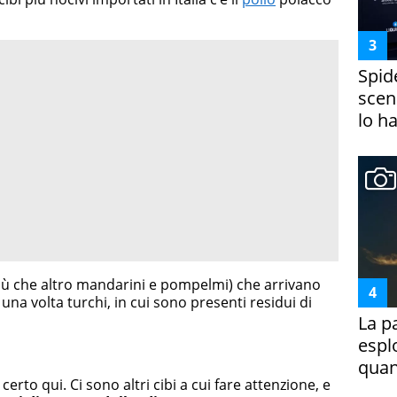
Spid
scena
lo h
iù che altro mandarini e pompelmi) che arrivano
 una volta turchi, in cui sono presenti residui di
La p
espl
quan
erto qui. Ci sono altri cibi a cui fare attenzione, e