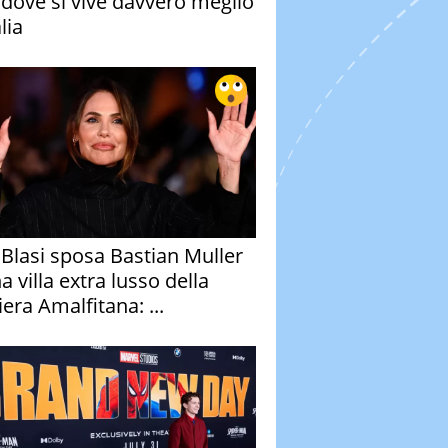
à dove si vive davvero meglio
alia
y Blasi sposa Bastian Muller
a villa extra lusso della
era Amalfitana: ...