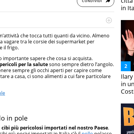
citt
CONDIVIDI
in It
rketing Management e Google Digital Training su
lla creazione di contenuti in ottica SEO e dello sviluppo
attività che tocca tutti quanti da vicino. Almeno
 canali digitali.
a vagare tra le corsie dei supermarket per
 il frigo.
o importante sapere che cosa si acquista.
pericoli per la salute
sono sempre dietro l’angolo.
nere sempre gli occhi aperti per capire come
Ilar
rtare a casa, ci sono alimenti a cui fare particolare
in un
Costi
ole
llo in pole
i cibi più pericolosi importati nel nostro Paese
.
ibi più nocivi importati in Italia c’è il
pollo
polacco