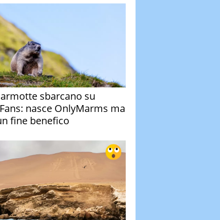
armotte sbarcano su
Fans: nasce OnlyMarms ma
un fine benefico