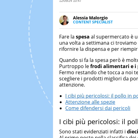
12/09/24 10:47
Alessia Malorgio
CONTENT SPECIALIST
Ha conseguito un Master in Ma
Marketing digitale. Si occupa de
Fare la
spesa
al supermercato è un’
di strategie marketing attraverso
una volta a settimana ci troviamo 
rifornire la dispensa e per riempire
Quando si fa la spesa però è molt
Purtroppo le
frodi alimentari e i 
Fermo restando che tocca a noi te
scegliere i prodotti migliori da po
attenzione.
I cibi più pericolosi: il pollo in p
Attenzione alle spezie
Come difendersi dai pericoli
I cibi più pericolosi: il po
Sono stati evidenziati infatti i
diec
Al primo posto nella classifica dei c