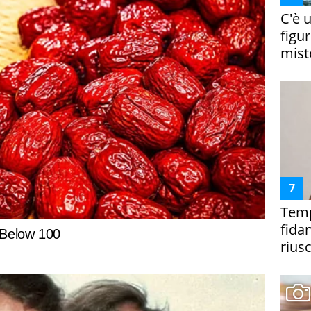
C'è 
figur
miste
Temp
fida
riusc