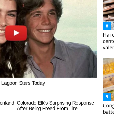
Hai 
cent
vale
Cong
batt