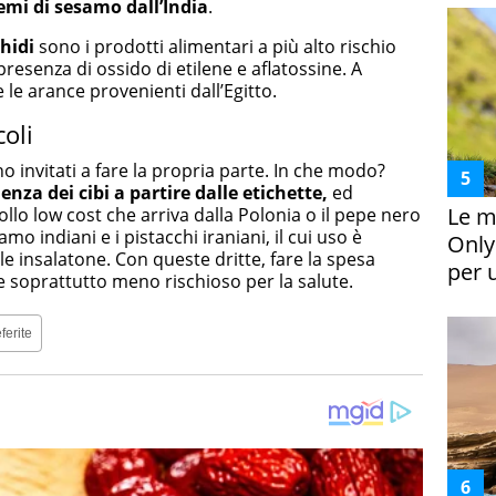
emi di sesamo dall’India
.
chidi
sono i prodotti alimentari a più alto rischio
presenza di ossido di etilene e aflatossine. A
 le arance provenienti dall’Egitto.
oli
 invitati a fare la propria parte. In che modo?
za dei cibi a partire dalle etichette,
ed
Le m
llo low cost che arriva dalla Polonia o il pepe nero
mo indiani e i pistacchi iraniani, il cui uso è
Only
e insalatone. Con queste dritte, fare la spesa
per 
 soprattutto meno rischioso per la salute.
ferite