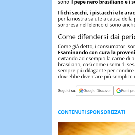
sono il
pepe nero brasiliano e i s
I
fichi secchi, i pistacchi e le ara
per la nostra salute a causa della 
sorpresa nell’elenco ci sono anche
Come difendersi dai peric
Come già detto, i consumatori sono
Esaminando con cura la provenien
evitando ad esempio la carne di po
brasiliano, così come i semi di sesa
sempre più dilagante per condire l
dovrebbe diventare più semplice e
Seguici su:
Google Discover
Fonti pre