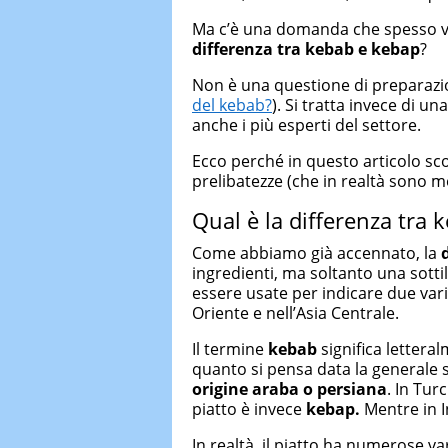
Ma c’è una domanda che spesso v
differenza tra kebab e kebap
?
Non è una questione di preparazi
del kebab?
). Si tratta invece di un
anche i più esperti del settore.
Ecco perché in questo articolo sc
prelibatezze (che in realtà sono 
Qual è la differenza tra 
Come abbiamo già accennato, la
ingredienti, ma soltanto una sotti
essere usate per indicare due vari
Oriente e nell’Asia Centrale.
Il termine
kebab
significa lettera
quanto si pensa data la generale so
origine araba o persiana
. In Tur
piatto è invece
kebap.
Mentre in In
In realtà, il piatto ha numerose va