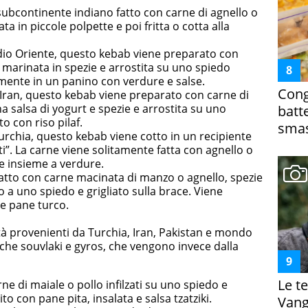
ubcontinente indiano fatto con carne di agnello o
 in piccole polpette e poi fritta o cotta alla
dio Oriente, questo kebab viene preparato con
 marinata in spezie e arrostita su uno spiedo
lmente in un panino con verdure e salse.
Cong
l’Iran, questo kebab viene preparato con carne di
 salsa di yogurt e spezie e arrostita su uno
batt
o con riso pilaf.
smas
Turchia, questo kebab viene cotto in un recipiente
sti”. La carne viene solitamente fatta con agnello o
e insieme a verdure.
atto con carne macinata di manzo o agnello, spezie
 a uno spiedo e grigliato sulla brace. Viene
 e pane turco.
tà provenienti da Turchia, Iran, Pakistan e mondo
che souvlaki e gyros, che vengono invece dalla
Le te
rne di maiale o pollo infilzati su uno spiedo e
ito con pane pita, insalata e salsa tzatziki.
Vanga