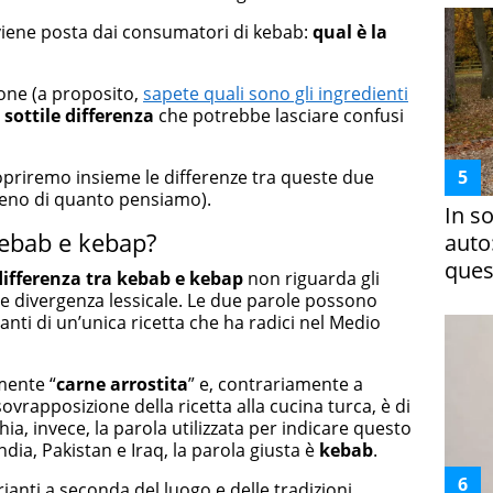
iene posta dai consumatori di kebab:
qual è la
one (a proposito,
sapete quali sono gli ingredienti
a
sottile differenza
che potrebbe lasciare confusi
opriremo insieme le differenze tra queste due
meno di quanto pensiamo).
In s
kebab e kebap?
auto
ques
differenza tra kebab e kebap
non riguarda gli
le divergenza lessicale. Le due parole possono
anti di un’unica ricetta che ha radici nel Medio
lmente “
carne arrostita
” e, contrariamente a
vrapposizione della ricetta alla cucina turca, è di
chia, invece, la parola utilizzata per indicare questo
dia, Pakistan e Iraq, la parola giusta è
kebab
.
rianti a seconda del luogo e delle tradizioni