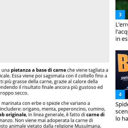
L'er
l'ac
in es
 una
pietanza a base di carne
che viene tagliata a
icale. Essa viene poi sagomata con il coltello fino a
i più grasse della carne, grazie al calore della
rendendo il risultato finale ancora più gustoso ed
 troppo secco.
e marinata con erbe o spezie che variano a
Spid
includere: origano, menta, peperoncino, cumino,
scena
ab originale
, in linea generale, è fatto di
carne di
lo h
i manzo. Non viene mai adoperata la carne di
sto animale vietato dalla religione Musulmana.