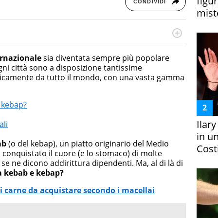
figur
CONDIVIDI
miste
cessi di integrazione e attivo nel campo della ricerca, in
mporanea di America Latina e Spagna. Collabora con
ernazionale
sia diventata sempre più popolare
e dell'Associazione Culturale "La Biblioteca del Sannio".
gni città sono a disposizione tantissime
ticamente da tutto il mondo, con una vasta gamma
e kebap?
Ilar
ali
in un
ab
(o del kebap), un piatto originario del Medio
Costi
a conquistato il cuore (e lo stomaco) di molte
 se ne dicono addirittura dipendenti. Ma, al di là di
ra kebab e kebap?
di carne da acquistare secondo i macellai