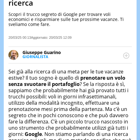
ricerca
LE
NOTIZI
Scopri il trucco segreto di Google per trovare voli
DI
economici e risparmiare sulle tue prossime vacanze. Ti
OGGI
sveliamo come fare.
LE
20/03/25 00:13
Aggiornato:
20/03/25 12:09
NOTIZI
DI
IERI
Giuseppe Guarino
GIORNALISTA
CONTAT
Ph(D) in Diritto Comparato e processi di
integrazione e attivo nel campo della ricerca, in
Sei già alla ricerca di una meta per le tue vacanze
particolare sulla Storia contemporanea di America
estive? Il tuo sogno è quello di
prenotare un volo
Latina e Spagna. Collabora con numerose testate ed
senza svuotare il portafoglio
? Se la risposta è sì,
è presidente dell'Associazione Culturale "La
sappiamo che probabilmente hai già provato tutti i
Biblioteca del Sannio".
trucchi possibili: voli in giorni infrasettimanali,
utilizzo della modalità incognito, effettuare una
prenotazione mesi prima della partenza. Ma c’è un
segreto che in pochi conoscono e che può davvero
fare la differenza. C’è un piccolo trucco nascosto in
uno strumento che probabilmente utilizzi già tutti i
giorni:
Google
. Non stiamo parlando di una ricerca