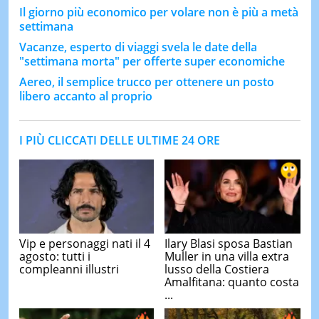
Il giorno più economico per volare non è più a metà
settimana
Vacanze, esperto di viaggi svela le date della
"settimana morta" per offerte super economiche
Aereo, il semplice trucco per ottenere un posto
libero accanto al proprio
I PIÙ CLICCATI DELLE ULTIME 24 ORE
Vip e personaggi nati il 4
Ilary Blasi sposa Bastian
agosto: tutti i
Muller in una villa extra
compleanni illustri
lusso della Costiera
Amalfitana: quanto costa
...