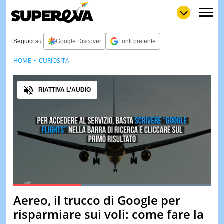
Seguici su:
Google Discover
Fonti preferite
HOME
CURIOSITÀ
NEWS
LOL
GULP
LOVE
Audio
STORIE
RIATTIVA L'AUDIO
VIDEO
WOW
POP
CURIOS
CINEM
& TV
QUIZ
&
TEST
Loaded
:
100.00%
Aereo, il trucco di Google per
Pause
Unmute
MUSIC
risparmiare sui voli: come fare la
&
SPETT