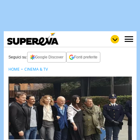
Seguici su:
Google Discover
Fonti preferite
HOME
CINEMA & TV
NEWS
LOL
GULP
LOVE
STORIE
VIDEO
WOW
POP
CURIOS
CINEM
& TV
QUIZ