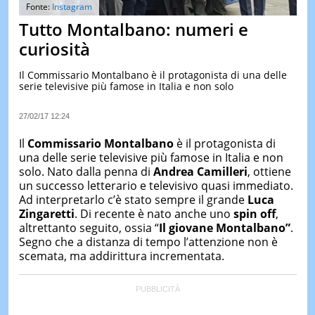
&
Fonte:
Instagram
TEST
Tutto Montalbano: numeri e
MUSIC
curiosità
&
SPETT
Il Commissario Montalbano è il protagonista di una delle
serie televisive più famose in Italia e non solo
LE
NOTIZI
DI
27/02/17 12:24
OGGI
Il
Commissario Montalbano
è il protagonista di
LE
una delle serie televisive più famose in Italia e non
NOTIZI
solo. Nato dalla penna di
Andrea
Camilleri
, ottiene
DI
IERI
un successo letterario e televisivo quasi immediato.
Ad interpretarlo c’è stato sempre il grande
Luca
CONTAT
Zingaretti
. Di recente è nato anche uno
spin off
,
altrettanto seguito, ossia “
Il giovane Montalbano”
.
Segno che a distanza di tempo l’attenzione non è
scemata, ma addirittura incrementata.