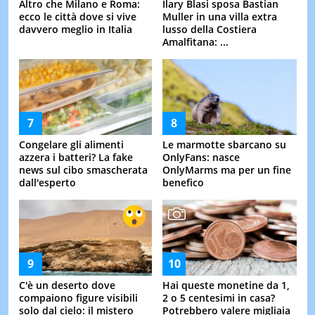
Altro che Milano e Roma:
Ilary Blasi sposa Bastian
ecco le città dove si vive
Muller in una villa extra
davvero meglio in Italia
lusso della Costiera
Amalfitana: ...
Congelare gli alimenti
Le marmotte sbarcano su
azzera i batteri? La fake
OnlyFans: nasce
news sul cibo smascherata
OnlyMarms ma per un fine
dall'esperto
benefico
C'è un deserto dove
Hai queste monetine da 1,
compaiono figure visibili
2 o 5 centesimi in casa?
solo dal cielo: il mistero
Potrebbero valere migliaia