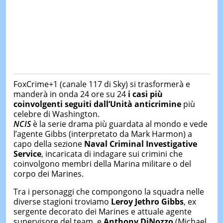
FoxCrime+1 (canale 117 di Sky) si trasformerà e
manderà in onda 24 ore su 24
i casi più
coinvolgenti seguiti dall’Unità anticrimine
più
celebre di Washington.
NCIS
è la serie drama più guardata al mondo e vede
l’agente Gibbs (interpretato da Mark Harmon) a
capo della sezione
Naval Criminal Investigative
Service
, incaricata di indagare sui crimini che
coinvolgono membri della Marina militare o del
corpo dei Marines.
Tra i personaggi che compongono la squadra nelle
diverse stagioni troviamo
Leroy Jethro Gibbs
, ex
sergente decorato dei Marines e attuale agente
supervisore del team, e
Anthony DiNozzo
(Michael