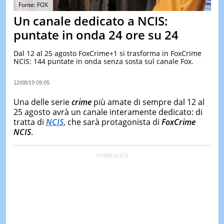
&
Fonte: FOX
TEST
Un canale dedicato a NCIS:
MUSIC
puntate in onda 24 ore su 24
&
SPETT
Dal 12 al 25 agosto FoxCrime+1 si trasforma in FoxCrime
NCIS: 144 puntate in onda senza sosta sul canale Fox.
LE
NOTIZI
DI
12/08/19 09:05
OGGI
Una delle serie
crime
più amate di sempre dal 12 al
LE
25 agosto avrà un canale interamente dedicato: di
NOTIZI
tratta di
NCIS
, che sarà protagonista di
FoxCrime
DI
IERI
NCIS
.
CONTAT