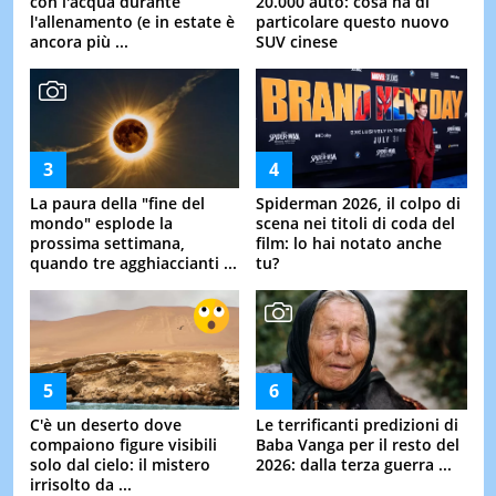
con l'acqua durante
20.000 auto: cosa ha di
l'allenamento (e in estate è
particolare questo nuovo
ancora più ...
SUV cinese
La paura della "fine del
Spiderman 2026, il colpo di
mondo" esplode la
scena nei titoli di coda del
prossima settimana,
film: lo hai notato anche
quando tre agghiaccianti ...
tu?
C'è un deserto dove
Le terrificanti predizioni di
compaiono figure visibili
Baba Vanga per il resto del
solo dal cielo: il mistero
2026: dalla terza guerra ...
irrisolto da ...