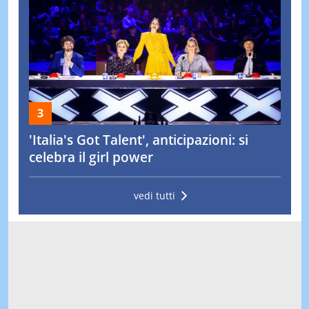
'Italia's Got Talent', anticipazioni: si
celebra il girl power
vedi tutti