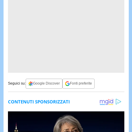
Seguici su:
Google Discover
Fonti preferite