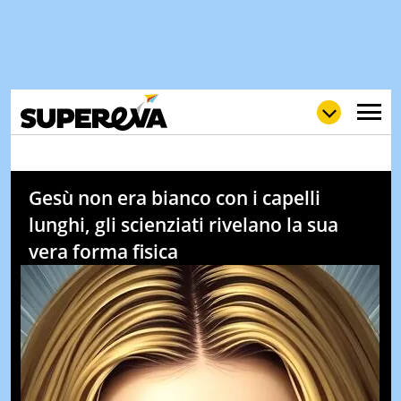
Gesù non era bianco con i capelli
NEWS
lunghi, gli scienziati rivelano la sua
LOL
GULP
LOVE
vera forma fisica
STORIE
VIDEO
WOW
POP
CURIOS
CINEM
& TV
QUIZ