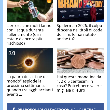
L'errore che molti fanno
Spiderman 2026, il colpo
con l'acqua durante
di scena nei titoli di coda
l'allenamento (e in
del film: lo hai notato
estate è ancora più
anche tu?
rischioso)
La paura della "fine del
Hai queste monetine da
mondo" esplode la
1, 2 o 5 centesimi in
prossima settimana,
casa? Potrebbero valere
quando tre agghiaccianti
migliaia di euro
eventi ...
PIÙ POPOLARI SU FACEBOOK NELLE ULTIME