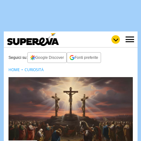
Seguici su:
Google Discover
Fonti preferite
HOME
CURIOSITÀ
NEWS
LOL
GULP
LOVE
STORIE
VIDEO
WOW
POP
CURIOS
CINEM
& TV
QUIZ