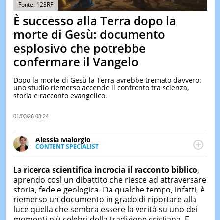
&
Fonte: 123RF
TEST
È successo alla Terra dopo la
MUSIC
morte di Gesù: documento
&
esplosivo che potrebbe
SPETT
confermare il Vangelo
LE
NOTIZI
DI
Dopo la morte di Gesù la Terra avrebbe tremato davvero:
OGGI
uno studio riemerso accende il confronto tra scienza,
storia e racconto evangelico.
LE
NOTIZI
01/03/26 08:24
DI
IERI
Alessia Malorgio
CONTAT
CONTENT SPECIALIST
Ha conseguito un Master in Marketing Management
e Google Digital Training su Marketing digitale. Si
La
ricerca
scientifica incrocia il racconto biblico
,
occupa della creazione di contenuti in ottica SEO e
aprendo così un dibattito che riesce ad attraversare
dello sviluppo di strategie marketing attraverso
storia, fede e geologica. Da qualche tempo, infatti, è
canali digitali.
riemerso un documento in grado di riportare alla
luce quella che sembra essere la verità su uno dei
momenti più celebri della tradizione cristiana. E