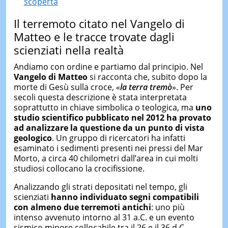
scoperta
Il terremoto citato nel Vangelo di
Matteo e le tracce trovate dagli
scienziati nella realtà
Andiamo con ordine e partiamo dal principio. Nel
Vangelo di Matteo
si racconta che, subito dopo la
morte di Gesù sulla croce, «
la terra tremò
». Per
secoli questa descrizione è stata interpretata
soprattutto in chiave simbolica o teologica, ma
uno
studio scientifico pubblicato nel 2012 ha provato
ad analizzare la questione da un punto di vista
geologico
. Un gruppo di ricercatori ha infatti
esaminato i sedimenti presenti nei pressi del Mar
Morto, a circa 40 chilometri dall’area in cui molti
studiosi collocano la crocifissione.
Analizzando gli strati depositati nel tempo, gli
scienziati
hanno individuato segni compatibili
con almeno due terremoti antichi
: uno più
intenso avvenuto intorno al 31 a.C. e un evento
sismico minore collocabile tra il 26 e il 36 d.C.,