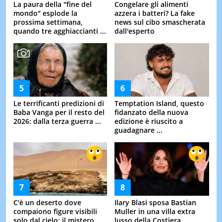
La paura della "fine del
Congelare gli alimenti
mondo" esplode la
azzera i batteri? La fake
prossima settimana,
news sul cibo smascherata
quando tre agghiaccianti ...
dall'esperto
Le terrificanti predizioni di
Temptation Island, questo
Baba Vanga per il resto del
fidanzato della nuova
2026: dalla terza guerra ...
edizione è riuscito a
guadagnare ...
C'è un deserto dove
Ilary Blasi sposa Bastian
compaiono figure visibili
Muller in una villa extra
solo dal cielo: il mistero
lusso della Costiera