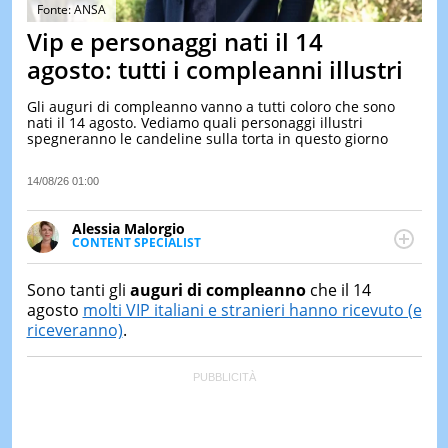
&
Fonte: ANSA
TEST
Vip e personaggi nati il 14
MUSIC
agosto: tutti i compleanni illustri
&
SPETT
Gli auguri di compleanno vanno a tutti coloro che sono
nati il 14 agosto. Vediamo quali personaggi illustri
LE
spegneranno le candeline sulla torta in questo giorno
NOTIZI
DI
OGGI
14/08/26 01:00
LE
Alessia Malorgio
NOTIZI
CONTENT SPECIALIST
DI
Ha conseguito un Master in Marketing Management
IERI
e Google Digital Training su Marketing digitale. Si
Sono tanti gli
auguri di compleanno
che il 14
CONTAT
occupa della creazione di contenuti in ottica SEO e
agosto
molti VIP italiani e stranieri hanno ricevuto (e
dello sviluppo di strategie marketing attraverso
riceveranno)
.
canali digitali.