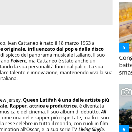
ico, Ivan Cattaneo è nato il 18 marzo 1953 a
le originale, influenzato dal pop e dalla disco
 di spicco del panorama musicale italiano. Il suo
Cong
brano
Polvere
, ma Cattaneo è stato anche un
batt
tando la sua personalità fuori dal palco. La sua
smas
are talento e innovazione, mantenendo viva la sua
taliana.
New Jersey,
Queen Latifah è una delle artiste più
ale. Rapper, attrice e produttrice,
è diventata
a musica e del cinema. Il suo album di debutto,
All
come una delle rapper più rispettate, ma fu il suo
 rese celebre in tutto il mondo, con ruoli in film
mination all’Oscar, e la sua serie TV
Living Single
.