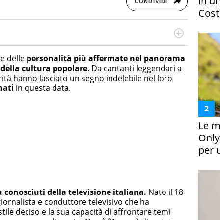
in un
CONDIVIDI
Costi
rketing Management e Google Digital Training su
lla creazione di contenuti in ottica SEO e dello sviluppo
e delle
personalità più affermate nel panorama
 canali digitali.
 della cultura popolare
. Da cantanti leggendari a
rità hanno lasciato un segno indelebile nel loro
nati
in questa data.
Le m
Only
per 
ù conosciuti della televisione italiana.
Nato il 18
giornalista e conduttore televisivo che ha
stile deciso e la sua capacità di affrontare temi