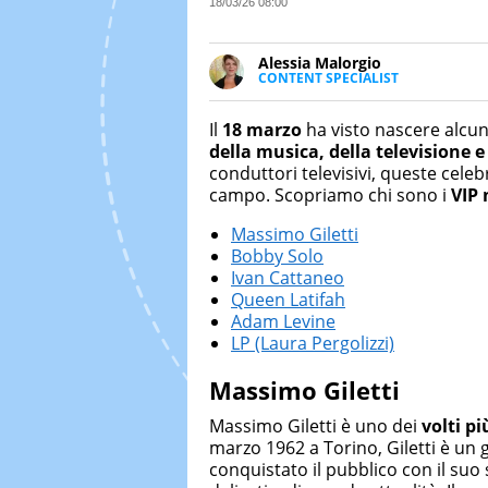
18/03/26 08:00
Alessia Malorgio
CONTENT SPECIALIST
Ha conseguito un Master in Ma
Marketing digitale. Si occupa de
Il
18 marzo
ha visto nascere alcun
di strategie marketing attraverso
della musica, della televisione e
conduttori televisivi, queste celeb
campo. Scopriamo chi sono i
VIP 
Massimo Giletti
Bobby Solo
Ivan Cattaneo
Queen Latifah
Adam Levine
LP (Laura Pergolizzi)
Massimo Giletti
Massimo Giletti è uno dei
volti pi
marzo 1962 a Torino, Giletti è un 
conquistato il pubblico con il suo 