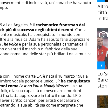
owerment e di inclusività, un’icona che ha saputo
Altr
ampo.
citt
in It
 a Los Angeles, è il
carismatico frontman dei
k più di successo degli ultimi decenni
. Con la
talento musicale, ha conquistato il mondo con
Oltre alla musica, Adam ha saputo farsi apprezzare
w
The Voice
e per la sua personalità carismatica. Il
no diventati il marchio di fabbrica della sua
zione come una delle star più brillanti della musica
Lo '
a con il nome d’arte LP, è nata il 18 marzo 1981 a
Bare
 timbro vocale potente e unico, LP
ha conquistato
stori
brani come
Lost on You
e
Muddy Waters
.
La sua
il folk, e la sua capacità di mescolare emozioni
l’ha fatta apprezzare in tutto il mondo. LP è
ver scritto canzoni per artisti del calibro di
strando la sua abilità sia come interprete che