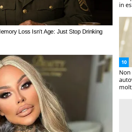
in es
Non 
auto
molto