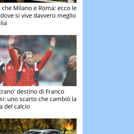
o che Milano e Roma: ecco le
à dove si vive davvero meglio
alia
strano' destino di Franco
si: uno scarto che cambiò la
a del calcio