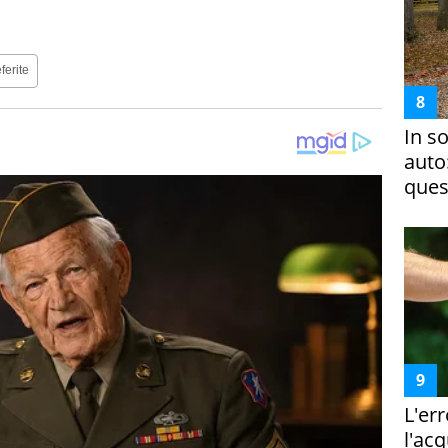
ferite
In s
auto
ques
L'er
l'ac