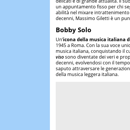
delicati e di grande attualità. Il
un appuntamento fisso per chi seg
abilità nel mixare intratteniment
decenni, Massimo Giletti è un punt
Bobby Solo
Un’
icona della musica italiana de
1945 a Roma. Con la sua voce unica,
musica italiana, conquistando il c
viso
sono diventate dei veri e propr
decenni, evolvendosi con il temp
saputo attraversare le generazion
della musica leggera italiana.