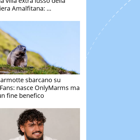
a villa extra lusso della
era Amalfitana: ...
armotte sbarcano su
Fans: nasce OnlyMarms ma
un fine benefico