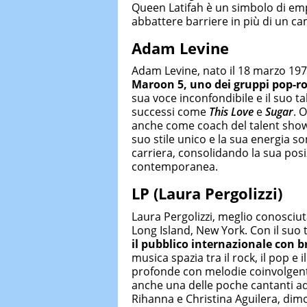
Queen Latifah è un simbolo di emp
abbattere barriere in più di un c
Adam Levine
Adam Levine, nato il 18 marzo 1979
Maroon 5, uno dei gruppi pop-roc
sua voce inconfondibile e il suo 
successi come
This Love
e
Sugar
. 
anche come coach del talent sho
suo stile unico e la sua energia so
carriera, consolidando la sua posi
contemporanea.
LP (Laura Pergolizzi)
Laura Pergolizzi, meglio conosciut
Long Island, New York. Con il suo
il pubblico internazionale con 
musica spazia tra il rock, il pop e 
profonde con melodie coinvolgenti 
anche una delle poche cantanti ad a
Rihanna e Christina Aguilera, dimo