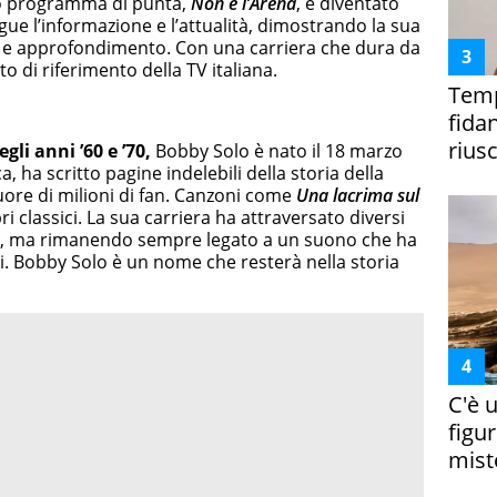
 suo programma di punta,
Non è l’Arena
, è diventato
ue l’informazione e l’attualità, dimostrando la sua
o e approfondimento. Con una carriera che dura da
o di riferimento della TV italiana.
Temp
fida
riusc
gli anni ’60 e ’70,
Bobby Solo è nato il 18 marzo
 ha scritto pagine indelebili della storia della
uore di milioni di fan. Canzoni come
Una lacrima sul
i classici. La sua carriera ha attraversato diversi
o, ma rimanendo sempre legato a un suono che ha
i. Bobby Solo è un nome che resterà nella storia
C'è 
figur
miste