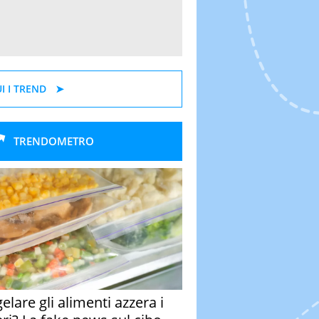
I I TREND
TRENDOMETRO
elare gli alimenti azzera i