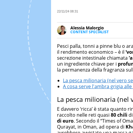
22/11/24 08:31
Alessia Malorgio
CONTENT SPECIALIST
Ha conseguito un Master in Ma
Marketing digitale. Si occupa de
Pesci palla, tonni a pinne blu o a
di strategie marketing attraverso
il rendimento economico – è il
‘vo
secrezione intestinale chiamata
‘
un ingrediente chiave per i
profum
la permanenza della fragranza sull
La pesca milionaria (nel vero s
A cosa serve l'ambra grigia alle
La pesca milionaria (nel 
E davvero ‘ricca’ è stata quanto ri
raccolto nelle reti quasi
80 chili
di
di euro
. Secondo il “Times of Oma
Qurayat, in Oman, ad opera di
Kha
avrebbero avvistato una massa gal