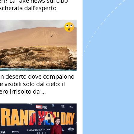
eri? La fake news sul cibo
cherata dall'esperto
un deserto dove compaiono
e visibili solo dal cielo: il
ro irrisolto da ...