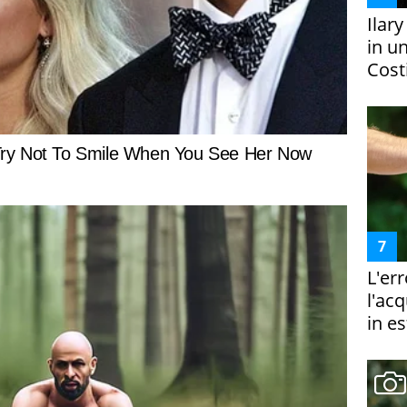
Ilar
in un
Costi
L'er
l'ac
in es