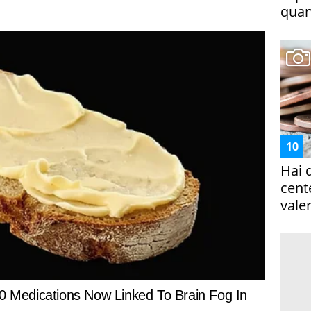
quan
Hai 
cent
vale