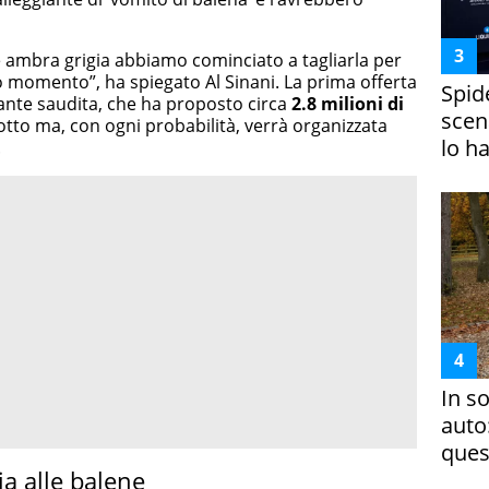
e ambra grigia abbiamo cominciato a tagliarla per
 momento”, ha spiegato Al Sinani. La prima offerta
Spid
nte saudita, che ha proposto circa
2.8 milioni di
scena
tto ma, con ogni probabilità, verrà organizzata
lo h
.
In s
auto
ques
ia alle balene