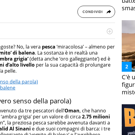
batt
smas
CONDIVIDI
rketing Management e Google Digital Training su
lla creazione di contenuti in ottica SEO e dello sviluppo
ragoste? No, la vera
pesca
‘miracolosa’ – almeno per
 canali digitali.
mito’ di balena
. La sostanza è in realtà una
ambra grigia’
(detta anche ‘oro galleggiante’) ed è
i d’alto livello
per la sua capacità di prolungare
a pelle.
C'è 
enso della parola)
figur
 balene
miste
vero senso della parola)
nvenuto da tre pescatori dell’
Oman
, che hanno
 ‘ambra grigia’ per un valore di circa
2.75 milioni
n”, la preziosa pesca sarebbe avvenuta davanti a
lid Al Sinani
e due suoi compagni di barca: i tre
leggiante di ‘vomito di balena’ e l’avrebbero