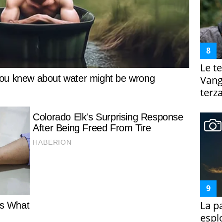
Le te
Vanga
terza
La p
espl