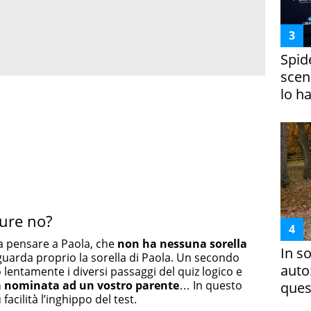
Spid
scena
lo h
pure no?
 a pensare a Paola, che
non ha nessuna sorella
In s
iguarda proprio la sorella di Paola. Un secondo
auto
 lentamente i diversi passaggi del quiz logico e
ra nominata ad un vostro parente
… In questo
ques
acilità l’inghippo del test.