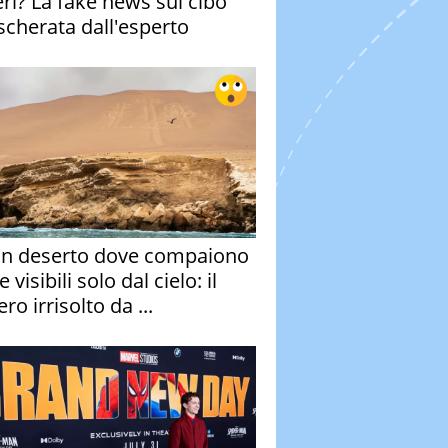
eri? La fake news sul cibo
cherata dall'esperto
un deserto dove compaiono
e visibili solo dal cielo: il
ro irrisolto da ...