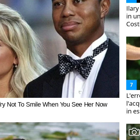
Ilar
in un
Costi
L'er
l'ac
in es