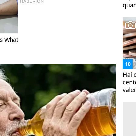
quan
Hai 
cent
vale