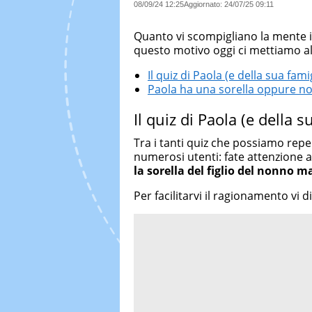
08/09/24 12:25
Aggiornato:
24/07/25 09:11
Quanto vi scompigliano la mente 
questo motivo oggi ci mettiamo al
Il quiz di Paola (e della sua fami
Paola ha una sorella oppure n
Il quiz di Paola (e della s
Tra i tanti quiz che possiamo reper
numerosi utenti: fate attenzione a
la sorella del figlio del nonno m
Per facilitarvi il ragionamento vi 