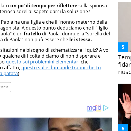
 dato
un po’ di tempo per riflettere
sulla spinosa
teriosa sorella: sapete darci la soluzione?
aola ha una figlia e che il “nonno materno della
agonista. A questo punto deduciamo che il “figlio
Paola” è un
fratello
di Paola, dunque la “sorella del
lia di Paola” non può essere che
lei stessa.
sitazioni né bisogno di schematizzare il quiz? A voi
 qualche difficoltà diciamo di non disperare e
Temp
ipo
questo sui problemini elementari
che
fida
o affatto,
questo sulle domande trabocchetto
riusc
a patata
)
ferite