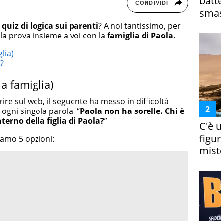
batt
CONDIVIDI
smas
i
quiz di logica sui parenti
? A noi tantissimo, per
la prova insieme a voi con la
famiglia di Paola
.
glia)
o?
ua famiglia)
ire sul web, il seguente ha messo in difficoltà
 ogni singola parola. “
Paola non ha sorelle. Chi è
aterno della figlia di Paola?
”
C'è 
figur
diamo 5 opzioni:
miste