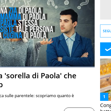
SEGU
Loaded
:
100.00%
a 'sorella di Paola' che
creen
b
ogica sulle parentele: scopriamo quanto è
Cong