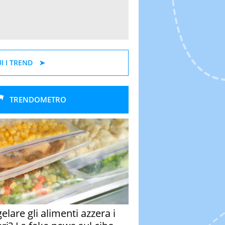
I I TREND
TRENDOMETRO
elare gli alimenti azzera i