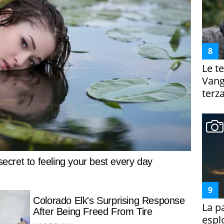
Le te
Vanga
terza
La p
espl