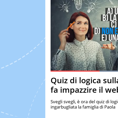
Current Time
0:18
Duration
0:58
Quiz di logica sull
Pause
Unmute
Fulls
fa impazzire il we
Svegli svegli, è ora del quiz di l
ingarbugliata la famiglia di Paola