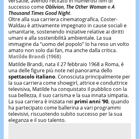
versatile, avendo recitato in numerosi film di
successo come
Oblivion
,
The Other Woman
e
A
Thousand Times Good Night
.
Oltre alla sua carriera cinematografica, Coster-
Waldau è attivamente impegnato in cause sociali e
umanitarie, sostenendo iniziative relative ai diritti
umani e alla sostenibilità ambientale. La sua
immagine da “uomo del popolo” lo ha reso un volto
amato non solo dai fan, ma anche dalla critica.
Matilde Brandi (1968)
Matilde Brandi, nata il 27 febbraio 1968 a Roma, è
una delle figure più note nel panorama dello
spettacolo italiano
. Conosciuta principalmente per
la sua carriera come showgirl, attrice e conduttrice
televisiva, Matilde ha conquistato il pubblico con la
sua bellezza, il suo carisma e la sua innata simpatia.
La sua carriera è iniziata nei
primi anni ’90
, quando
ha partecipato come ballerina a vari programmi
televisivi, riscuotendo subito successo per la sua
eleganza e il suo talento.