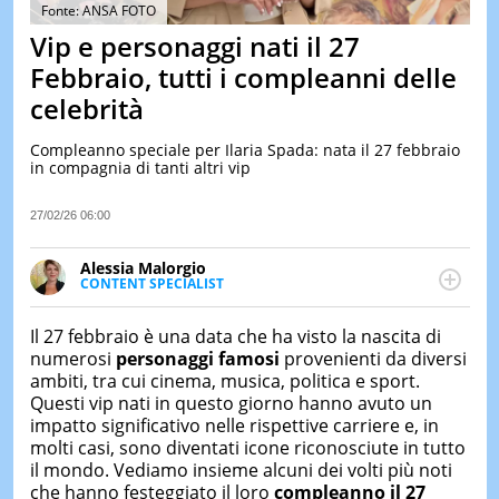
&
Fonte: ANSA FOTO
TEST
Vip e personaggi nati il 27
MUSIC
Febbraio, tutti i compleanni delle
&
celebrità
SPETT
LE
Compleanno speciale per Ilaria Spada: nata il 27 febbraio
NOTIZI
in compagnia di tanti altri vip
DI
OGGI
27/02/26 06:00
LE
NOTIZI
Alessia Malorgio
DI
CONTENT SPECIALIST
IERI
Ha conseguito un Master in Marketing Management
e Google Digital Training su Marketing digitale. Si
CONTAT
Il 27 febbraio è una data che ha visto la nascita di
occupa della creazione di contenuti in ottica SEO e
numerosi
personaggi famosi
provenienti da diversi
dello sviluppo di strategie marketing attraverso
ambiti, tra cui cinema, musica, politica e sport.
canali digitali.
Questi vip nati in questo giorno hanno avuto un
impatto significativo nelle rispettive carriere e, in
molti casi, sono diventati icone riconosciute in tutto
il mondo. Vediamo insieme alcuni dei volti più noti
che hanno festeggiato il loro
compleanno il 27