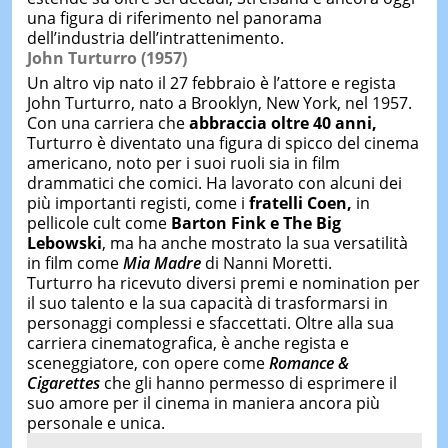
una figura di riferimento nel panorama
dell’industria dell’intrattenimento.
John Turturro (1957)
Un altro vip nato il 27 febbraio è l’attore e regista
John Turturro, nato a Brooklyn, New York, nel 1957.
Con una carriera che
abbraccia oltre 40 anni,
Turturro è diventato una figura di spicco del cinema
americano, noto per i suoi ruoli sia in film
drammatici che comici. Ha lavorato con alcuni dei
più importanti registi, come i
fratelli Coen,
in
pellicole cult come
Barton Fink e The Big
Lebowski
, ma ha anche mostrato la sua versatilità
in film come
Mia Madre
di Nanni Moretti.
Turturro ha ricevuto diversi premi e nomination per
il suo talento e la sua capacità di trasformarsi in
personaggi complessi e sfaccettati. Oltre alla sua
carriera cinematografica, è anche regista e
sceneggiatore, con opere come
Romance &
Cigarettes
che gli hanno permesso di esprimere il
suo amore per il cinema in maniera ancora più
personale e unica.