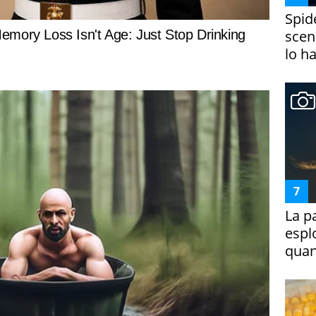
Spid
scena
lo h
La p
espl
quan