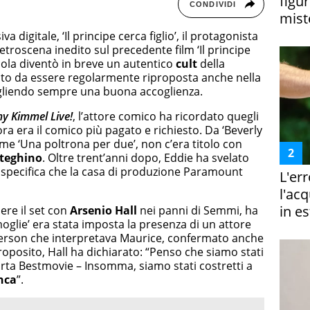
figur
CONDIVIDI
miste
va digitale, ‘Il principe cerca figlio’, il protagonista
troscena inedito sul precedente film ‘Il principe
licola diventò in breve un autentico
cult
della
tanto da essere regolarmente riproposta anche nella
gliendo sempre una buona accoglienza.
y Kimmel Live!
, l’attore comico ha ricordato quegli
lora era il comico più pagato e richiesto. Da ‘Beverly
ome ‘Una poltrona per due’, non c’era titolo con
teghino
. Oltre trent’anni dopo, Eddie ha svelato
 specifica che la casa di produzione Paramount
L'er
l'ac
in es
ere il set con
Arsenio Hall
nei panni di Semmi, ha
moglie’ era stata imposta la presenza di un attore
nderson che interpretava Maurice, confermato anche
e proposito, Hall ha dichiarato: “Penso che siamo stati
porta Bestmovie – Insomma, siamo stati costretti a
nca
”.