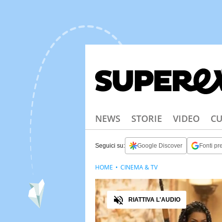
NEWS
STORIE
VIDEO
CU
Seguici su:
Google Discover
Fonti pre
HOME
CINEMA & TV
Audio
RIATTIVA L'AUDIO