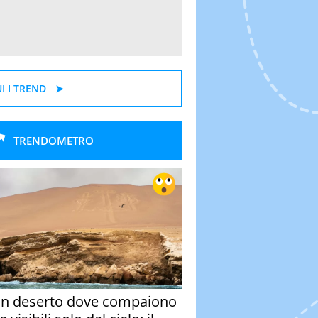
I I TREND
TRENDOMETRO
un deserto dove compaiono