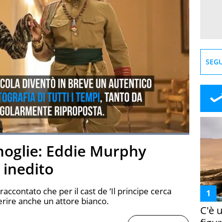
SEGU
Loaded
:
100.00%
 moglie: Eddie Murphy
creen
 inedito
raccontato che per il cast de ‘Il principe cerca
serire anche un attore bianco.
C'è 