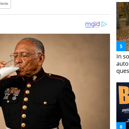
ferite
In s
auto
ques