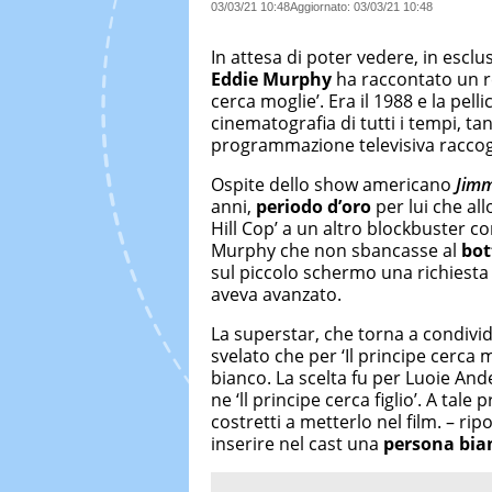
03/03/21 10:48
Aggiornato:
03/03/21 10:48
In attesa di poter vedere, in esclusi
Eddie Murphy
ha raccontato un re
cerca moglie’. Era il 1988 e la pel
cinematografia di tutti i tempi, 
programmazione televisiva racco
Ospite dello show americano
Jimm
anni,
periodo d’oro
per lui che al
Hill Cop’ a un altro blockbuster c
Murphy che non sbancasse al
bot
sul piccolo schermo una richiesta
aveva avanzato.
La superstar, che torna a condivid
svelato che per ‘Il principe cerca 
bianco. La scelta fu per Luoie A
ne ‘ll principe cerca figlio’. A tal
costretti a metterlo nel film. – ri
inserire nel cast una
persona bia