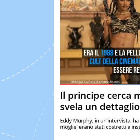
Current Time
0:19
Duration
1:08
Il principe cerca
Pause
Unmute
Fulls
svela un dettaglio
Eddy Murphy, in un’intervista, ha 
moglie’ erano stati costretti a in