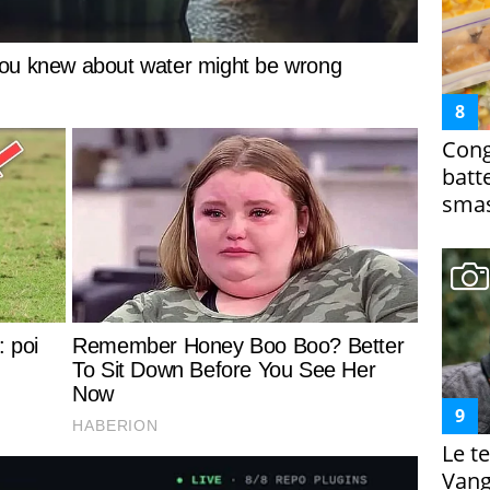
Cong
batt
smas
Le te
Vanga