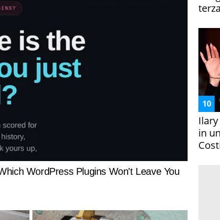
terza
Ilar
in un
Costi