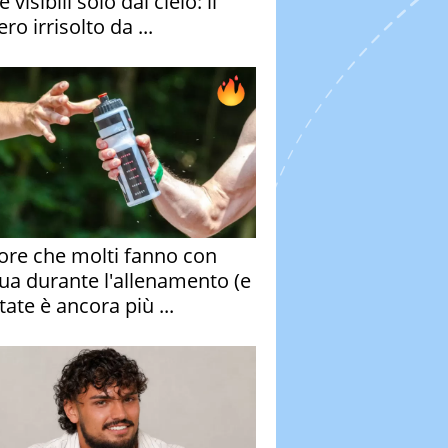
e visibili solo dal cielo: il
ro irrisolto da ...
rore che molti fanno con
qua durante l'allenamento (e
tate è ancora più ...