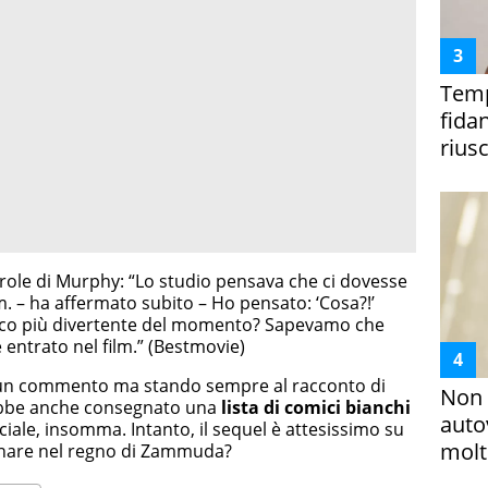
Temp
fida
riusc
role di Murphy: “Lo studio pensava che ci dovesse
. – ha affermato subito – Ho pensato: ‘Cosa?!’
anco più divertente del momento? Sapevamo che
è entrato nel film.” (Bestmovie)
n commento ma stando sempre al racconto di
Non 
ebbe anche consegnato una
lista di comici bianchi
auto
ficiale, insomma. Intanto, il sequel è attesissimo su
molto
rnare nel regno di Zammuda?