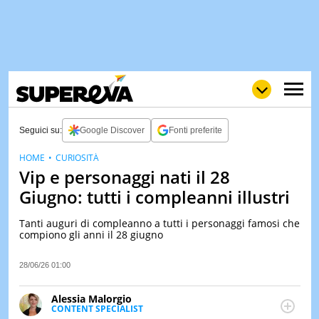
Seguici su:
Google Discover
Fonti preferite
HOME
CURIOSITÀ
Vip e personaggi nati il 28
NEWS
LOL
GULP
LOVE
Giugno: tutti i compleanni illustri
STORIE
Tanti auguri di compleanno a tutti i personaggi famosi che
VIDEO
compiono gli anni il 28 giugno
WOW
POP
CURIOS
28/06/26 01:00
CINEM
& TV
Alessia Malorgio
CONTENT SPECIALIST
QUIZ