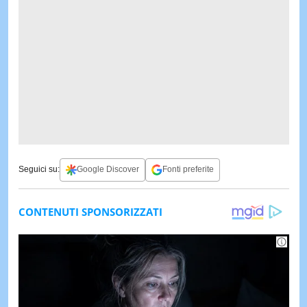
Seguici su:
Google Discover
Fonti preferite