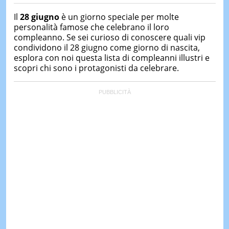
Ha conseguito un Master in Marketing Management
&
e Google Digital Training su Marketing digitale. Si
TEST
Il
28 giugno
è un giorno speciale per molte
occupa della creazione di contenuti in ottica SEO e
personalità famose che celebrano il loro
dello sviluppo di strategie marketing attraverso
MUSIC
compleanno. Se sei curioso di conoscere quali vip
&
canali digitali.
condividono il 28 giugno come giorno di nascita,
SPETT
esplora con noi questa lista di compleanni illustri e
LE
scopri chi sono i protagonisti da celebrare.
NOTIZI
DI
OGGI
LE
NOTIZI
DI
IERI
CONTAT