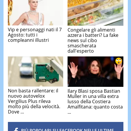
Vip e personaggi nati il 7
Congelare gli alimenti
Agosto: tutti i
azzera i batteri? La fake
compleanni illustri
news sul cibo
smascherata
dall'esperto
Non basta rallentare: il
Ilary Blasi sposa Bastian
nuovo autovelox
Muller in una villa extra
Vergilius Plus rileva
lusso della Costiera
molto più della velocità.
Amalfitana: quanto costa
Dove ...
...
PIÙ POPOLARI SU FACEBOOK NELLE ULTIME