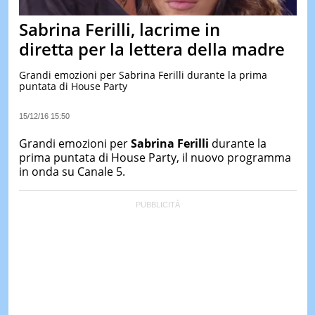
&
TEST
Sabrina Ferilli, lacrime in
MUSIC
diretta per la lettera della madre
&
SPETT
Grandi emozioni per Sabrina Ferilli durante la prima
puntata di House Party
LE
NOTIZI
DI
15/12/16 15:50
OGGI
Grandi emozioni per
Sabrina Ferilli
durante la
LE
prima puntata di House Party, il nuovo programma
NOTIZI
in onda su Canale 5.
DI
IERI
CONTAT