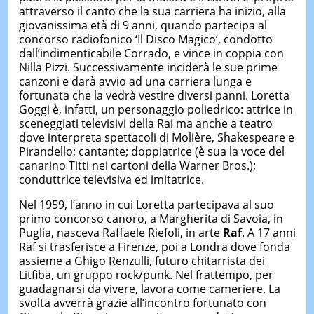
attraverso il canto che la sua carriera ha inizio, alla
giovanissima età di 9 anni, quando partecipa al
concorso radiofonico ‘Il Disco Magico’, condotto
dall’indimenticabile Corrado, e vince in coppia con
Nilla Pizzi. Successivamente inciderà le sue prime
canzoni e darà avvio ad una carriera lunga e
fortunata che la vedrà vestire diversi panni. Loretta
Goggi è, infatti, un personaggio poliedrico: attrice in
sceneggiati televisivi della Rai ma anche a teatro
dove interpreta spettacoli di Molière, Shakespeare e
Pirandello; cantante; doppiatrice (è sua la voce del
canarino Titti nei cartoni della Warner Bros.);
conduttrice televisiva ed imitatrice.
Nel 1959, l’anno in cui Loretta partecipava al suo
primo concorso canoro, a Margherita di Savoia, in
Puglia, nasceva Raffaele Riefoli, in arte
Raf
. A 17 anni
Raf si trasferisce a Firenze, poi a Londra dove fonda
assieme a Ghigo Renzulli, futuro chitarrista dei
Litfiba, un gruppo rock/punk. Nel frattempo, per
guadagnarsi da vivere, lavora come cameriere. La
svolta avverrà grazie all’incontro fortunato con