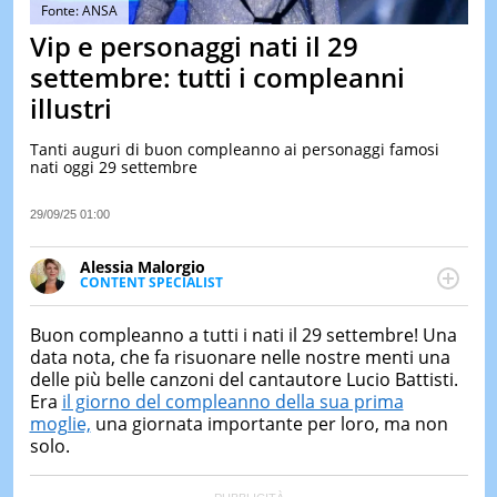
&
Fonte: ANSA
TEST
Vip e personaggi nati il 29
MUSIC
settembre: tutti i compleanni
&
illustri
SPETT
LE
Tanti auguri di buon compleanno ai personaggi famosi
NOTIZI
nati oggi 29 settembre
DI
OGGI
29/09/25 01:00
LE
NOTIZI
Alessia Malorgio
DI
CONTENT SPECIALIST
IERI
Ha conseguito un Master in Marketing Management
e Google Digital Training su Marketing digitale. Si
CONTAT
Buon compleanno a tutti i nati il 29 settembre! Una
occupa della creazione di contenuti in ottica SEO e
data nota, che fa risuonare nelle nostre menti una
dello sviluppo di strategie marketing attraverso
delle più belle canzoni del cantautore Lucio Battisti.
canali digitali.
Era
il giorno del compleanno della sua prima
moglie,
una giornata importante per loro, ma non
solo.