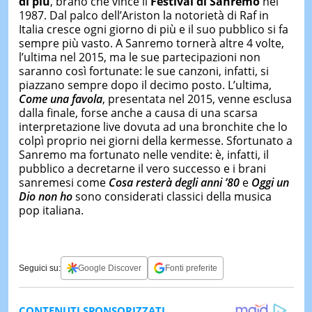
di più
, brano che vince il
Festival di Sanremo
nel
1987. Dal palco dell’Ariston la notorietà di Raf in
Italia cresce ogni giorno di più e il suo pubblico si fa
sempre più vasto. A Sanremo tornerà altre 4 volte,
l’ultima nel 2015, ma le sue partecipazioni non
saranno così fortunate: le sue canzoni, infatti, si
piazzano sempre dopo il decimo posto. L’ultima,
Come una favola
, presentata nel 2015, venne esclusa
dalla finale, forse anche a causa di una scarsa
interpretazione live dovuta ad una bronchite che lo
colpì proprio nei giorni della kermesse. Sfortunato a
Sanremo ma fortunato nelle vendite: è, infatti, il
pubblico a decretarne il vero successo e i brani
sanremesi come
Cosa resterà degli anni ’80
e
Oggi un
Dio non ho
sono considerati classici della musica
pop italiana.
Seguici su:
Google Discover
Fonti preferite