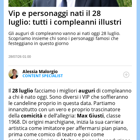
&
TEST
Vip e personaggi nati il 28
MUSIC
luglio: tutti i compleanni illustri
&
SPETT
Gli auguri di compleanno vanno ai nati oggi 28 luglio.
Scopriamo insieme chi sono i personaggi famosi che
LE
festeggiano in questo giorno
NOTIZI
DI
OGGI
28/07/26 01:00
LE
Alessia Malorgio
NOTIZI
CONTENT SPECIALIST
DI
Ha conseguito un Master in Marketing Management
IERI
e Google Digital Training su Marketing digitale. Si
Il
28 luglio
facciamo i migliori
auguri
di compleanno
CONTAT
occupa della creazione di contenuti in ottica SEO e
a chi è nato oggi. Sono diversi i VIP che soffieranno
dello sviluppo di strategie marketing attraverso
le candeline proprio in questa data. Partiamo
canali digitali.
innanzitutto con un vero e proprio trascinatore
della
comicità
e dell’allegria:
Max Giusti
, classe
1968. Di origini marchigiane, inizia la sua carriera
artistica come imitatore per affermarsi pian piano,
prima come comico di teatro e poi come