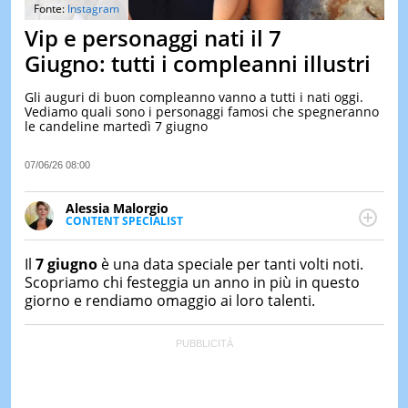
&
Fonte:
Instagram
TEST
Vip e personaggi nati il 7
MUSIC
Giugno: tutti i compleanni illustri
&
SPETT
Gli auguri di buon compleanno vanno a tutti i nati oggi.
Vediamo quali sono i personaggi famosi che spegneranno
LE
le candeline martedì 7 giugno
NOTIZI
DI
OGGI
07/06/26 08:00
LE
Alessia Malorgio
NOTIZI
CONTENT SPECIALIST
DI
Ha conseguito un Master in Marketing Management
IERI
e Google Digital Training su Marketing digitale. Si
Il
7 giugno
è una data speciale per tanti volti noti.
CONTAT
occupa della creazione di contenuti in ottica SEO e
Scopriamo chi festeggia un anno in più in questo
dello sviluppo di strategie marketing attraverso
giorno e rendiamo omaggio ai loro talenti.
canali digitali.