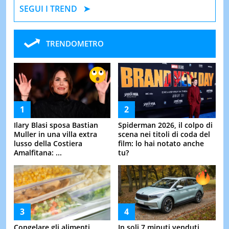
SEGUI I TREND
TRENDOMETRO
Ilary Blasi sposa Bastian
Spiderman 2026, il colpo di
Muller in una villa extra
scena nei titoli di coda del
lusso della Costiera
film: lo hai notato anche
Amalfitana: ...
tu?
Congelare gli alimenti
In soli 7 minuti venduti