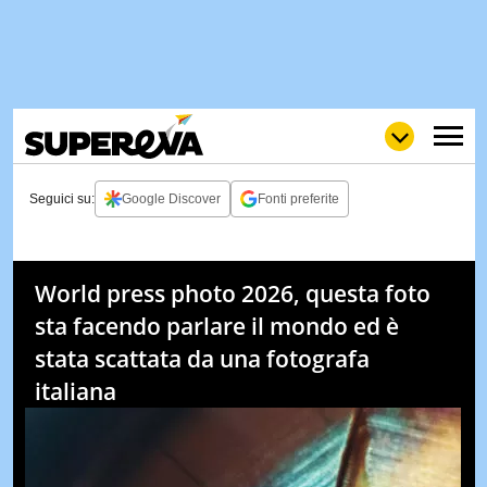
Seguici su:
Google Discover
Fonti preferite
NEWS
LOL
GULP
LOVE
World press photo 2026, questa foto
STORIE
sta facendo parlare il mondo ed è
VIDEO
stata scattata da una fotografa
WOW
POP
CURIOS
italiana
CINEM
& TV
QUIZ