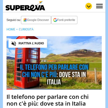
Seguici su:
Google Discover
Fonti preferite
HOME
CURIOSITÀ
NEWS
LOL
GULP
LOVE
Audio
STORIE
RIATTIVA L'AUDIO
VIDEO
WOW
POP
CURIOS
CINEM
& TV
QUIZ
&
TEST
Loaded
:
50.88%
Il telefono per parlare con chi
Pause
Unmute
MUSIC
non c'è più: dove sta in Italia
&
SPETT