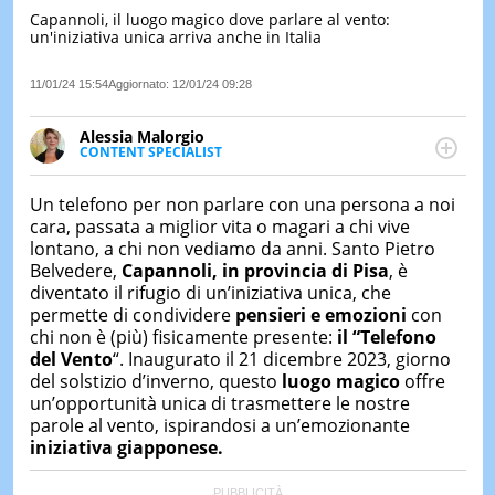
Capannoli, il luogo magico dove parlare al vento:
LE
un'iniziativa unica arriva anche in Italia
NOTIZI
DI
OGGI
11/01/24 15:54
Aggiornato:
12/01/24 09:28
LE
Alessia Malorgio
NOTIZI
CONTENT SPECIALIST
DI
Ha conseguito un Master in Marketing Management
IERI
e Google Digital Training su Marketing digitale. Si
Un telefono per non parlare con una persona a noi
occupa della creazione di contenuti in ottica SEO e
CONTAT
cara, passata a miglior vita o magari a chi vive
dello sviluppo di strategie marketing attraverso
lontano, a chi non vediamo da anni. Santo Pietro
canali digitali.
Belvedere,
Capannoli, in provincia di Pisa
, è
diventato il rifugio di un’iniziativa unica, che
permette di condividere
pensieri e emozioni
con
chi non è (più) fisicamente presente:
il “Telefono
del Vento
“. Inaugurato il 21 dicembre 2023, giorno
del solstizio d’inverno, questo
luogo magico
offre
un’opportunità unica di trasmettere le nostre
parole al vento, ispirandosi a un’emozionante
iniziativa giapponese.