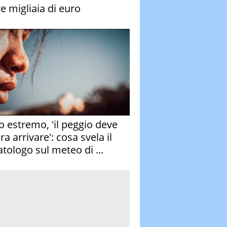
re migliaia di euro
o estremo, 'il peggio deve
a arrivare': cosa svela il
atologo sul meteo di ...