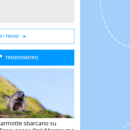
I I TREND
TRENDOMETRO
armotte sbarcano su