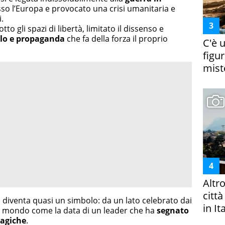
sso l’Europa e provocato una crisi umanitaria e
.
to gli spazi di libertà, limitato il dissenso e
llo e propaganda
che fa della forza il proprio
C'è 
figur
miste
Altr
citt
 diventa quasi un simbolo: da un lato celebrato dai
in It
nel mondo come la data di un leader che ha
segnato
ragiche
.