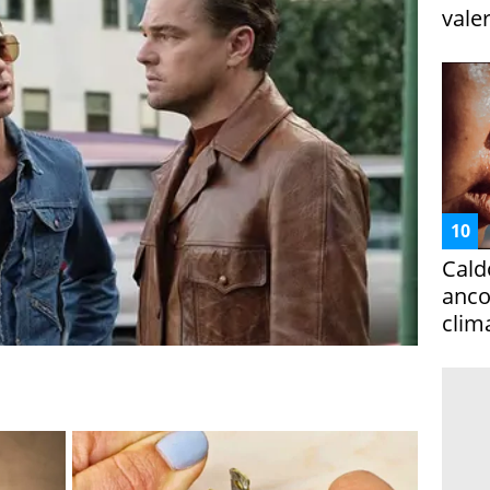
vale
Cald
ancor
clim