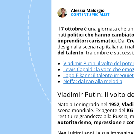
Alessia Malorgio
CONTENT SPECIALIST
Ha conseguito un Master in Ma
Marketing digitale. Si occupa de
Il
7 ottobre
è una giornata che uni
di strategie marketing attraverso
nati
politici che hanno cambiato 
imprenditori carismatici
. Dal
Cr
design alla scena rap italiana, i 
del talento
, tra ombre e successi
Vladimir Putin: il volto del pote
Lewis Capaldi: la voce che emo
Lapo Elkann: il talento irrequiet
Neffa: dal rap alla melodia
Vladimir Putin: il volto d
Nato a Leningrado nel
1952
,
Vlad
scena mondiale. Ex agente del
KG
restituire grandezza alla Russia,
autoritarismo
,
repressione
e
con
Negli ultimi anni, la sua immagine