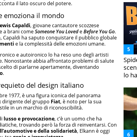
cconta il lato oscuro del potere.
he emoziona il mondo
ewis Capaldi
, giovane cantautore scozzese
ie a brani come
Someone You Loved
e
Before You Go
.
a, Capaldi ha saputo conquistare il pubblico globale
imenti
e la complessità delle emozioni umane.
ironico e autoironico lo ha reso uno degli artisti
Spid
ne. Nonostante abbia affrontato problemi di salute
scena
a scelto di parlarne apertamente, diventando
io
.
lo h
requieto del design italiano
tobre 1977, è una figura iconica del panorama
ex dirigente del gruppo
Fiat
, è noto per la sua
stile in un marchio di riconoscibilità.
di
lusso e provocazione
, c’è un uomo che ha
atiche, trovando però la forza di reinventarsi. Con
ll’automotive e della solidarietà
, Elkann è oggi
y, tra
genio e irrequietezza
.