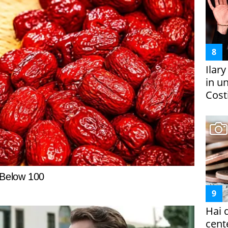
Ilar
in un
Costi
Hai 
cent