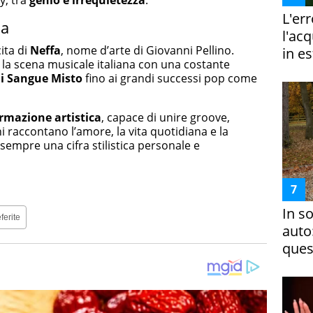
L'er
ia
l'ac
cita di
Neffa
, nome d’arte di Giovanni Pellino.
in es
o la scena musicale italiana con una costante
 i Sangue Misto
fino ai grandi successi pop come
rmazione artistica
, capace di unire groove,
i raccontano l’amore, la vita quotidiana e la
sempre una cifra stilistica personale e
In s
ferite
auto
ques