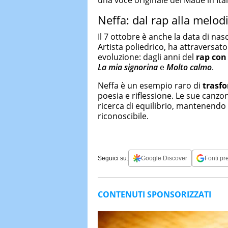
Neffa: dal rap alla melod
Il 7 ottobre è anche la data di nas
Artista poliedrico, ha attraversat
evoluzione: dagli anni del
rap con
La mia signorina
e
Molto calmo
.
Neffa è un esempio raro di
trasfo
poesia e riflessione. Le sue canzon
ricerca di equilibrio, mantenendo 
riconoscibile.
Seguici su:
Google Discover
Fonti pre