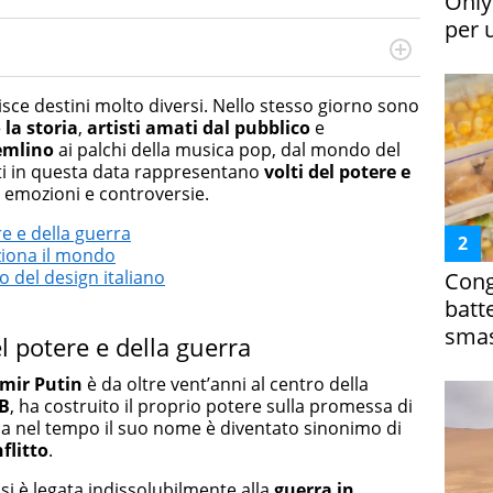
Only
per 
rketing Management e Google Digital Training su
lla creazione di contenuti in ottica SEO e dello sviluppo
sce destini molto diversi. Nello stesso giorno sono
 canali digitali.
la storia
,
artisti amati dal pubblico
e
emlino
ai palchi della musica pop, dal mondo del
nati in questa data rappresentano
volti del potere e
, emozioni e controversie.
re e della guerra
ziona il mondo
o del design italiano
Cong
batt
smas
el potere e della guerra
imir Putin
è da oltre vent’anni al centro della
B
, ha costruito il proprio potere sulla promessa di
 ma nel tempo il suo nome è diventato sinonimo di
flitto
.
 si è legata indissolubilmente alla
guerra in