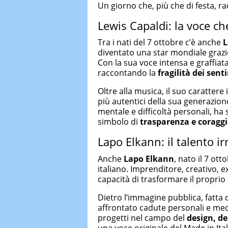
Un giorno che, più che di festa, ra
Lewis Capaldi: la voce c
Tra i nati del 7 ottobre c’è anche
L
diventato una star mondiale graz
Con la sua voce intensa e graffiat
raccontando la
fragilità dei sent
Oltre alla musica, il suo carattere 
più autentici della sua generazio
mentale e difficoltà personali, h
simbolo di
trasparenza e coragg
Lapo Elkann: il talento ir
Anche
Lapo Elkann
, nato il 7 ot
italiano. Imprenditore, creativo, 
capacità di trasformare il proprio 
Dietro l’immagine pubblica, fatta 
affrontato cadute personali e medi
progetti nel campo del
design, de
una voce originale del Made in Ital