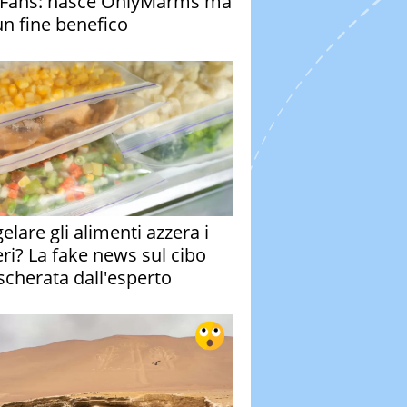
Fans: nasce OnlyMarms ma
un fine benefico
elare gli alimenti azzera i
eri? La fake news sul cibo
cherata dall'esperto