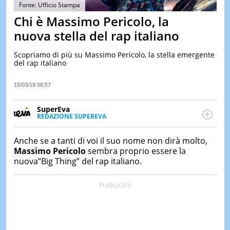
&
Fonte: Ufficio Stampa
TEST
Chi è Massimo Pericolo, la
MUSIC
nuova stella del rap italiano
&
SPETT
Scopriamo di più su Massimo Pericolo, la stella emergente
del rap italiano
LE
NOTIZI
DI
15/03/19 08:57
OGGI
SuperEva
LE
REDAZIONE SUPEREVA
NOTIZI
FACEBOOK
SuperEva è il magazine di Italiaonline dedicato a
DI
IERI
trend, curiosità, entertainment e “feel-good news”.
Anche se a tanti di voi il suo nome non dirà molto,
Pensato per tutti ma soprattutto per la GenZ, molto
Massimo Pericolo
sembra proprio essere la
CONTAT
“social” e sempre in cerca di notizie originali. Dalle
nuova”Big Thing” del rap italiano.
tendenze del momento ai fatti più strani alle
scoperte più divertenti: mille storie da scoprire ogni
giorno”