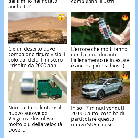
del film: lo hai notato
compleanni illustri
anche tu?
C'è un deserto dove
L'errore che molti fanno
compaiono figure visibili
con l'acqua durante
solo dal cielo: il mistero
l'allenamento (e in estate
irrisolto da 2000 anni ...
è ancora più rischioso)
Non basta rallentare: il
In soli 7 minuti venduti
nuovo autovelox
20.000 auto: cosa ha di
Vergilius Plus rileva
particolare questo
molto più della velocità.
nuovo SUV cinese
Dove ...