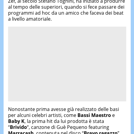
Zef, al secolo Stefano Tognini, ha iniziato a produrre
al tempo delle superiori, quando si fece passare dei
programmi ad hoc da un amico che faceva dei beat
a livello amatoriale.
Nonostante prima avesse già realizzato delle basi
per alcuni celebri artisti, come
Bassi Maestro
e
Baby K
, la prima hit da lui prodotta è stata
“
Brivido
“, canzone di Guè Pequeno featuring
Marracash
, contenuta nel disco “
Bravo ragazzo
”