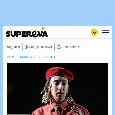
Seguici su:
Google Discover
Fonti preferite
HOME
MUSICA & SPETTACOLO
NEWS
LOL
GULP
LOVE
STORIE
VIDEO
WOW
POP
CURIOS
CINEM
& TV
QUIZ