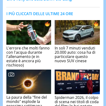
I PIÙ CLICCATI DELLE ULTIME 24 ORE
L'errore che molti fanno
In soli 7 minuti venduti
con l'acqua durante
20.000 auto: cosa ha di
l'allenamento (e in
particolare questo
estate è ancora più
nuovo SUV cinese
rischioso)
La paura della "fine del
Spiderman 2026, il colpo
mondo" esplode la
di scena nei titoli di coda
prossima settimana,
del film: lo hai notato