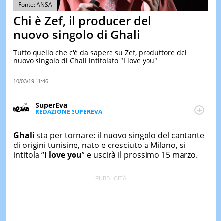
&
Fonte: ANSA
TEST
Chi è Zef, il producer del
MUSIC
nuovo singolo di Ghali
&
SPETT
Tutto quello che c'è da sapere su Zef, produttore del
nuovo singolo di Ghali intitolato "I love you"
LE
NOTIZI
DI
10/03/19 11:46
OGGI
SuperEva
LE
REDAZIONE SUPEREVA
NOTIZI
FACEBOOK
SuperEva è il magazine di Italiaonline dedicato a
DI
IERI
trend, curiosità, entertainment e “feel-good news”.
Ghali
sta per tornare: il nuovo singolo del cantante
Pensato per tutti ma soprattutto per la GenZ, molto
di origini tunisine, nato e cresciuto a Milano, si
CONTAT
“social” e sempre in cerca di notizie originali. Dalle
intitola “
I love you
” e uscirà il prossimo 15 marzo.
tendenze del momento ai fatti più strani alle
scoperte più divertenti: mille storie da scoprire ogni
giorno”