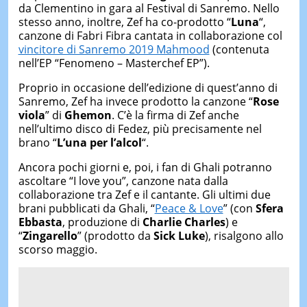
da Clementino in gara al Festival di Sanremo. Nello
stesso anno, inoltre, Zef ha co-prodotto “
Luna
“,
canzone di Fabri Fibra cantata in collaborazione col
vincitore di Sanremo 2019 Mahmood
(contenuta
nell’EP “Fenomeno – Masterchef EP”).
Proprio in occasione dell’edizione di quest’anno di
Sanremo, Zef ha invece prodotto la canzone “
Rose
viola
” di
Ghemon
. C’è la firma di Zef anche
nell’ultimo disco di Fedez, più precisamente nel
brano “
L’una per l’alcol
“.
Ancora pochi giorni e, poi, i fan di Ghali potranno
ascoltare “I love you”, canzone nata dalla
collaborazione tra Zef e il cantante. Gli ultimi due
brani pubblicati da Ghali, “
Peace & Love
” (con
Sfera
Ebbasta
, produzione di
Charlie Charles
) e
“
Zingarello
” (prodotto da
Sick Luke
), risalgono allo
scorso maggio.