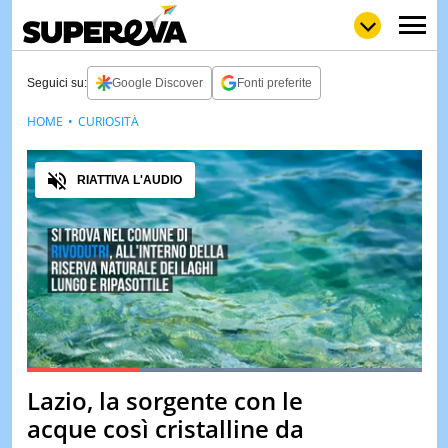
Seguici su:
Google Discover
Fonti preferite
HOME
CURIOSITÀ
NEWS
LOL
GULP
LOVE
Audio
STORIE
RIATTIVA L'AUDIO
VIDEO
WOW
POP
CURIOS
CINEM
& TV
QUIZ
&
TEST
Loaded
:
100.00%
Lazio, la sorgente con le
Pause
Unmute
MUSIC
acque così cristalline da
&
SPETT