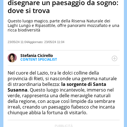
disegnare un paesaggio da sogno:
LE
dove si trova
NOTIZI
DI
Questo luogo magico, parte della Riserva Naturale dei
OGGI
Laghi Lungo e Ripasottile, offre panorami mozzafiato e una
ricca biodiversità
LE
NOTIZI
DI
23/05/24 11:04
Aggiornato:
23/05/24 11:04
IERI
Stefania Cicirello
CONTAT
CONTENT SPECIALIST
Content writer, video editor e fotografa, ha
conseguito un Master in Digital & Social Media
Nel cuore del Lazio, tra le dolci colline della
Marketing. Scrive articoli in ottica SEO e realizza
provincia di Rieti, si nasconde una gemma naturale
contenuti per social media, con focus su Costume &
di straordinaria bellezza:
la sorgente di Santa
Società, Moda e Bellezza.
Susanna
. Questo luogo incantevole, immerso nel
verde, rappresenta una delle meraviglie naturali
della regione, con acque così limpide da sembrare
irreali, creando un paesaggio fiabesco che incanta
chiunque abbia la fortuna di visitarlo.