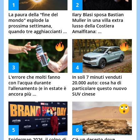
La paura della "fine del
Ilary Blasi sposa Bastian
mondo" esplode la
Muller in una villa extra
prossima settimana,
lusso della Costiera
quando tre agghiaccianti ...
Amalfitana: ...
L'errore che molti fanno
In soli 7 minuti venduti
con l'acqua durante
20.000 auto: cosa ha di
l'allenamento (e in estate è
particolare questo nuovo
ancora più ...
SUV cinese
Spiderman 2026, il colpo di
C'è un deserto dove