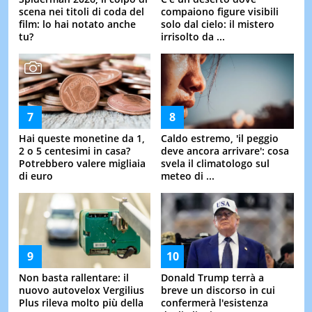
scena nei titoli di coda del
compaiono figure visibili
film: lo hai notato anche
solo dal cielo: il mistero
tu?
irrisolto da ...
Hai queste monetine da 1,
Caldo estremo, 'il peggio
2 o 5 centesimi in casa?
deve ancora arrivare': cosa
Potrebbero valere migliaia
svela il climatologo sul
di euro
meteo di ...
Non basta rallentare: il
Donald Trump terrà a
nuovo autovelox Vergilius
breve un discorso in cui
Plus rileva molto più della
confermerà l'esistenza