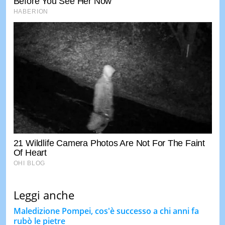
Leggi anche
Maledizione Pompei, cos'è successo a chi anni fa
rubò le pietre