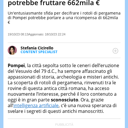
potrebbe fruttare 662mila €
LE
NOTIZI
Un'entusiasmante sfida per decifrare i rotoli di pergamena
DI
di Pompei potrebbe portare a una ricompensa di 662mila
OGGI
€
LE
19/10/23 08:13
Aggiornato:
18/10/23 22:24
NOTIZI
DI
IERI
Stefania Cicirello
CONTENT SPECIALIST
CONTAT
Content writer, video editor e fotografa, ha
conseguito un Master in Digital & Social Media
Pompei
, la città sepolta sotto le ceneri dell’eruzione
Marketing. Scrive articoli in ottica SEO e realizza
del Vesuvio del 79 d.C., ha sempre affascinato gli
contenuti per social media, con focus su Costume &
appassionati di storia, archeologia e misteri antichi.
Società, Moda e Bellezza.
La scoperta di rotoli di pergamena, rinvenuti tra le
rovine di questa antica città romana, ha acceso
nuovamente l’interesse, perché il loro contenuto a
oggi è in gran parte
sconosciuto
. Ora, grazie
all’
intelligenza artificiale
, c’è una nuova speranza di
svelare i segreti di questi antichi manoscritti.