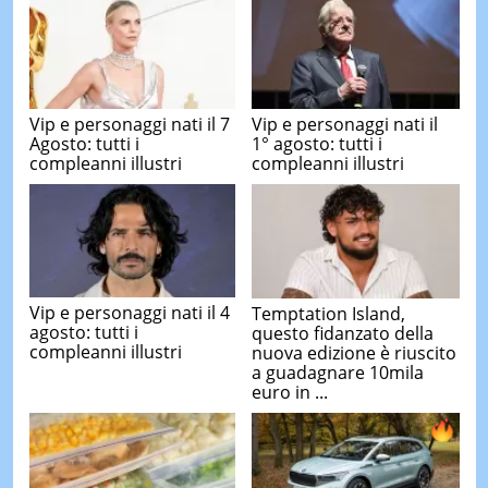
Vip e personaggi nati il 7
Vip e personaggi nati il
Agosto: tutti i
1° agosto: tutti i
compleanni illustri
compleanni illustri
Vip e personaggi nati il 4
Temptation Island,
agosto: tutti i
questo fidanzato della
compleanni illustri
nuova edizione è riuscito
a guadagnare 10mila
euro in ...