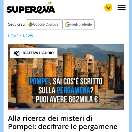
Seguici su:
Google Discover
Fonti preferite
HOME
NEWS
NEWS
LOL
GULP
LOVE
Audio
STORIE
RIATTIVA L'AUDIO
VIDEO
WOW
POP
CURIOS
CINEM
& TV
QUIZ
&
TEST
Loaded
:
52.90%
Alla ricerca dei misteri di
Pause
Unmute
MUSIC
Pompei: decifrare le pergamene
&
SPETT