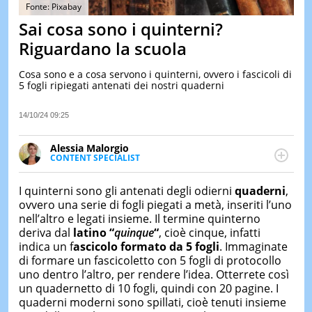
&
Fonte: Pixabay
TEST
Sai cosa sono i quinterni?
MUSIC
Riguardano la scuola
&
SPETT
Cosa sono e a cosa servono i quinterni, ovvero i fascicoli di
5 fogli ripiegati antenati dei nostri quaderni
LE
NOTIZI
DI
14/10/24 09:25
OGGI
Alessia Malorgio
LE
CONTENT SPECIALIST
NOTIZI
Ha conseguito un Master in Marketing Management
DI
IERI
e Google Digital Training su Marketing digitale. Si
I quinterni sono gli antenati degli odierni
quaderni
,
occupa della creazione di contenuti in ottica SEO e
ovvero una serie di fogli piegati a metà, inseriti l’uno
CONTAT
dello sviluppo di strategie marketing attraverso
nell’altro e legati insieme. Il termine quinterno
canali digitali.
deriva dal
latino “
quinque
“
, cioè cinque, infatti
indica un f
ascicolo formato da 5 fogli
. Immaginate
di formare un fascicoletto con 5 fogli di protocollo
uno dentro l’altro, per rendere l’idea. Otterrete così
un quadernetto di 10 fogli, quindi con 20 pagine. I
quaderni moderni sono spillati, cioè tenuti insieme