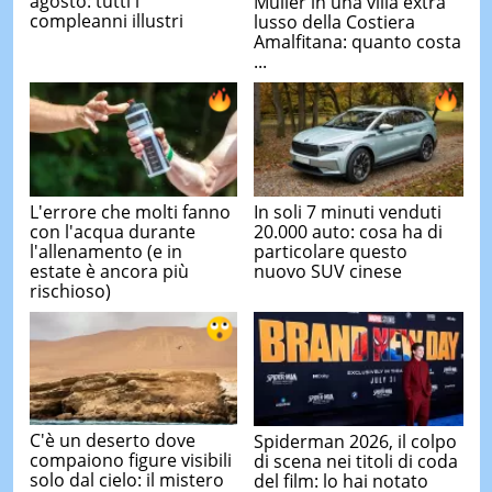
agosto: tutti i
Muller in una villa extra
compleanni illustri
lusso della Costiera
Amalfitana: quanto costa
...
L'errore che molti fanno
In soli 7 minuti venduti
con l'acqua durante
20.000 auto: cosa ha di
l'allenamento (e in
particolare questo
estate è ancora più
nuovo SUV cinese
rischioso)
C'è un deserto dove
Spiderman 2026, il colpo
compaiono figure visibili
di scena nei titoli di coda
solo dal cielo: il mistero
del film: lo hai notato