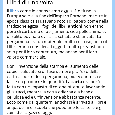
I libri di una volta
Il
libro
come lo conosciamo oggi si è diffuso in
Europa solo alla fine dell’Impero Romano, mentre in
epoca classica si usavano rotoli di papiro come nella
tradizione egizia. I fogli dei
libri antichi
non erano
però di carta, ma di pergamena, cioè pelle animale,
di solito bovina o ovina, raschiata e sbiancata. La
pergamena era un materiale molto costoso, per cui
i libri erano considerati oggetti molto preziosi non
solo per il loro contenuto, ma anche per il loro
valore commerciale.
Con l’invenzione della stampa e l’aumento delle
copie realizzate si diffuse sempre più l’uso della
carta al posto della pergamena, più economica e
facile da produrre in quantità. La
carta
era però
fatta con un impasto di cotone ottenuto lavorando
gli stracci, mentre la carta odierna è a base di
cellulosa ed è un’invenzione abbastanza recente.
Ecco come dai quinterni antichi si è arrivati ai libri e
ai quaderni di scuola che popolano le cartelle e gli
zaini dei ragazzi di oggi.