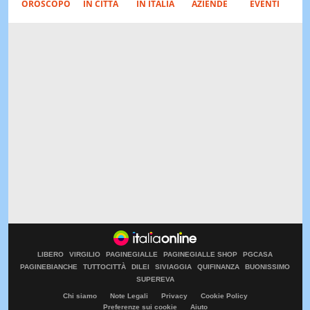
OROSCOPO
IN CITTÀ
IN ITALIA
AZIENDE
EVENTI
LIBERO
VIRGILIO
PAGINEGIALLE
PAGINEGIALLE SHOP
PGCASA
PAGINEBIANCHE
TUTTOCITTÀ
DILEI
SIVIAGGIA
QUIFINANZA
BUONISSIMO
SUPEREVA
Chi siamo
Note Legali
Privacy
Cookie Policy
Preferenze sui cookie
Aiuto