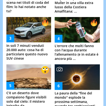
scena nei titoli di coda del
Muller in una villa extra
film: lo hai notato anche
lusso della Costiera
tu?
Amalfitana: ...
In soli 7 minuti venduti
L'errore che molti fanno
20.000 auto: cosa ha di
con l'acqua durante
particolare questo nuovo
l'allenamento (e in estate è
SUV cinese
ancora più ...
C'è un deserto dove
La paura della "fine del
compaiono figure visibili
mondo" esplode la
solo dal cielo: il mistero
prossima settimana,
irrisolto da ...
quando tre agghiaccianti ...