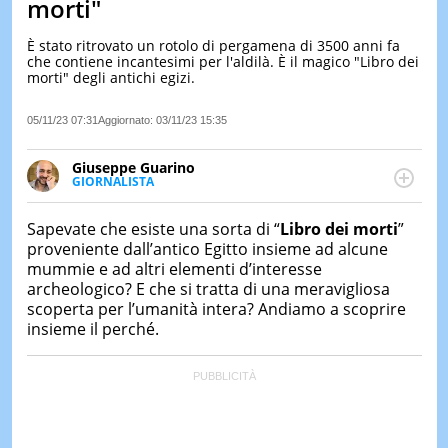
morti"
LE
NOTIZI
È stato ritrovato un rotolo di pergamena di 3500 anni fa
DI
che contiene incantesimi per l'aldilà. È il magico "Libro dei
OGGI
morti" degli antichi egizi.
LE
05/11/23 07:31
Aggiornato:
03/11/23 15:35
NOTIZI
DI
IERI
Giuseppe Guarino
GIORNALISTA
CONTAT
Ph(D) in Diritto Comparato e processi di
integrazione e attivo nel campo della ricerca, in
Sapevate che esiste una sorta di “
Libro dei morti
”
particolare sulla Storia contemporanea di America
proveniente dall’antico Egitto insieme ad alcune
Latina e Spagna. Collabora con numerose testate ed
mummie e ad altri elementi d’interesse
è presidente dell'Associazione Culturale "La
archeologico? E che si tratta di una meravigliosa
Biblioteca del Sannio".
scoperta per l’umanità intera? Andiamo a scoprire
insieme il perché.