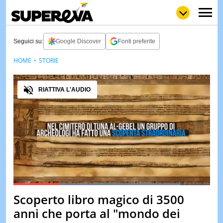
Seguici su:
Google Discover
Fonti preferite
HOME
STORIE
NEWS
LOL
GULP
LOVE
Audio
STORIE
RIATTIVA L'AUDIO
VIDEO
WOW
POP
CURIOS
CINEM
& TV
QUIZ
&
TEST
Loaded
:
85.03%
Scoperto libro magico di 3500
Pause
Unmute
MUSIC
anni che porta al "mondo dei
&
SPETT