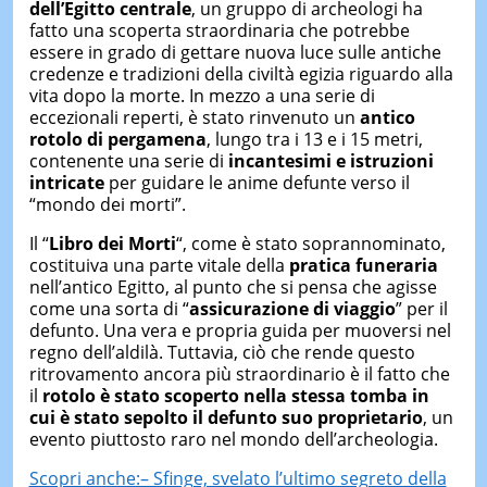
dell’Egitto centrale
, un gruppo di archeologi ha
fatto una scoperta straordinaria che potrebbe
essere in grado di gettare nuova luce sulle antiche
credenze e tradizioni della civiltà egizia riguardo alla
vita dopo la morte. In mezzo a una serie di
eccezionali reperti, è stato rinvenuto un
antico
rotolo di pergamena
, lungo tra i 13 e i 15 metri,
contenente una serie di
incantesimi e istruzioni
intricate
per guidare le anime defunte verso il
“mondo dei morti”.
Il “
Libro dei Morti
“, come è stato soprannominato,
costituiva una parte vitale della
pratica funeraria
nell’antico Egitto, al punto che si pensa che agisse
come una sorta di “
assicurazione di viaggio
” per il
defunto. Una vera e propria guida per muoversi nel
regno dell’aldilà. Tuttavia, ciò che rende questo
ritrovamento ancora più straordinario è il fatto che
il
rotolo è stato scoperto nella stessa tomba in
cui è stato sepolto
il defunto suo proprietario
, un
evento piuttosto raro nel mondo dell’archeologia.
Scopri anche:– Sfinge, svelato l’ultimo segreto della