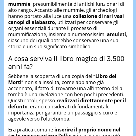
mummie
, presumibilmente di antichi funzionari di
alto rango. Accanto alle mummie, gli archeologi
hanno portato alla luce una
collezione di rari vasi
canopi di alabastro
, utilizzati per conservare gli
organi essenziali durante il processo di
mummificazione, insieme a numerosissimi
amuleti
,
ciascuno dei quali potrebbe conservare una sua
storia e un suo significato simbolico.
A cosa serviva il libro magico di 3.500
anni fa?
Sebbene la scoperta di una copia del “
Libro dei
Morti
” non sia insolita, come abbiamo già
accennato, il fatto di trovarne una all’interno della
tomba è una rivelazione con ben pochi precedenti.
Questi rotoli, spesso
realizzati
direttamente
per il
defunto
, erano considerati di fondamentale
importanza per garantire un passaggio sicuro e
agevole verso l’oltretomba.
Era pratica comune
inserire il proprio nome nel
testo per garantirne l’efficacia
, e le persone più