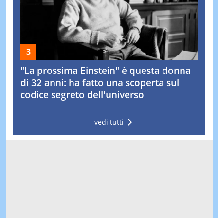
"La prossima Einstein" è questa donna
di 32 anni: ha fatto una scoperta sul
codice segreto dell'universo
vedi tutti