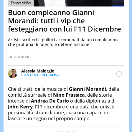
&
Fonte: ANSA
TEST
Buon compleanno Gianni
MUSIC
Morandi: tutti i vip che
&
festeggiano con lui l'11 Dicembre
SPETT
LE
Artisti, scrittori e politici accomunati da un compleanno
NOTIZI
che profuma di talento e determinazione
DI
OGGI
11/12/25 01:00
LE
NOTIZI
Alessia Malorgio
DI
CONTENT SPECIALIST
IERI
Ha conseguito un Master in Marketing Management
e Google Digital Training su Marketing digitale. Si
CONTAT
Che si tratti della musica di
Gianni Morandi
, della
occupa della creazione di contenuti in ottica SEO e
comicità surreale di
Nino Frassica
, delle storie
dello sviluppo di strategie marketing attraverso
intense di
Andrea De Carlo
o della diplomazia di
canali digitali.
John Kerry
, l’11 dicembre è una data che unisce
personalità straordinarie, ciascuna capace di
lasciare un segno nel proprio campo.