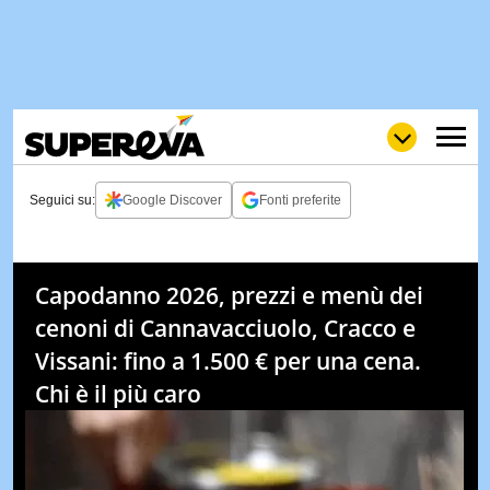
Seguici su:
Google Discover
Fonti preferite
NEWS
LOL
GULP
LOVE
Capodanno 2026, prezzi e menù dei
STORIE
cenoni di Cannavacciuolo, Cracco e
VIDEO
Vissani: fino a 1.500 € per una cena.
WOW
POP
CURIOS
Chi è il più caro
CINEM
& TV
QUIZ