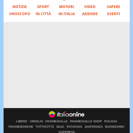
NOTIZIE
SPORT
MOTORI
VIDEO
SAPERE
OROSCOPO
IN CITTÀ
IN ITALIA
AZIENDE
EVENTI
LIBERO
VIRGILIO
PAGINEGIALLE
PAGINEGIALLE SHOP
PGCASA
PAGINEBIANCHE
TUTTOCITTÀ
DILEI
SIVIAGGIA
QUIFINANZA
BUONISSIMO
SUPEREVA