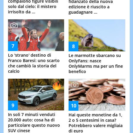
compaiono figure visibili
fidanzato della nuova
solo dal cielo: il mistero
edizione è riuscito a
irrisolto da ...
guadagnare ...
Lo 'strano' destino di
Le marmotte sbarcano su
Franco Baresi: uno scarto
OnlyFans: nasce
che cambiò la storia del
OnlyMarms ma per un fine
calcio
benefico
In soli 7 minuti venduti
Hai queste monetine da 1,
20.000 auto: cosa ha di
2 o 5 centesimi in casa?
particolare questo nuovo
Potrebbero valere migliaia
SUV cinese
di euro