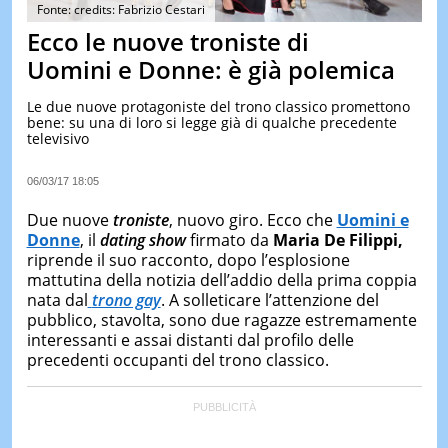
&
Fonte: credits: Fabrizio Cestari
TEST
Ecco le nuove troniste di
MUSIC
Uomini e Donne: è già polemica
&
SPETT
Le due nuove protagoniste del trono classico promettono
bene: su una di loro si legge già di qualche precedente
LE
televisivo
NOTIZI
DI
OGGI
06/03/17 18:05
LE
Due nuove
troniste
, nuovo giro. Ecco che
Uomini e
NOTIZI
Donne
, il
dating show
firmato da
Maria De Filippi,
DI
riprende il suo racconto, dopo l’esplosione
IERI
mattutina della notizia dell’addio della prima coppia
CONTAT
nata dal
trono gay
. A solleticare l’attenzione del
pubblico, stavolta, sono due ragazze estremamente
interessanti e assai distanti dal profilo delle
precedenti occupanti del trono classico.